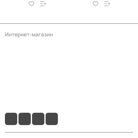
Интернет-магазин
Компания
Информация
Помощь
+7 (495) 414-10-20
info@ibrat.ru