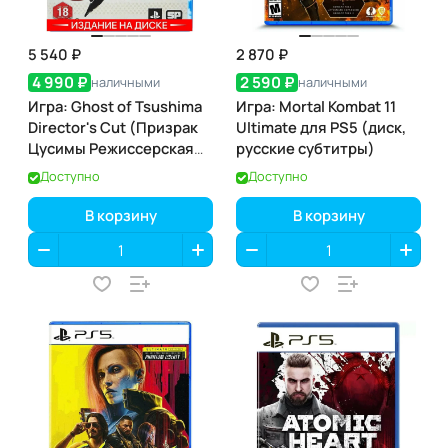
5 540 ₽
2 870 ₽
4 990 ₽
2 590 ₽
наличными
наличными
Игра: Ghost of Tsushima
Игра: Mortal Kombat 11
Director's Cut (Призрак
Ultimate для PS5 (диск,
Цусимы Режиссерская
русские субтитры)
версия) для PS5 (диск,
Доступно
Доступно
русская озвучка)
В корзину
В корзину