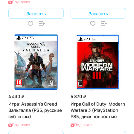
Под заказ
Заказать
Заказать
4 430 ₽
5 870 ₽
Игра: Assassin's Creed
Игра Call of Duty: Modern
Вальгалла (PS5, русские
Warfare 3 (PlayStation
субтитры)
PS5; диск полностью
русскоязычный)
Под заказ
Под заказ