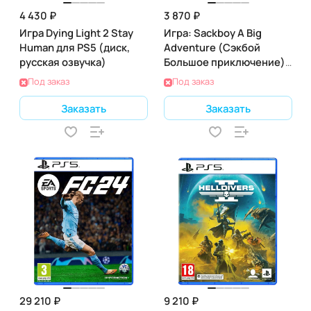
4 430 ₽
3 870 ₽
Игра Dying Light 2 Stay
Игра: Sackboy A Big
Human для PS5 (диск,
Adventure (Сэкбой
русская озвучка)
Большое приключение)
для PS5 (диск, русская
Под заказ
Под заказ
oзвучка)
Заказать
Заказать
29 210 ₽
9 210 ₽