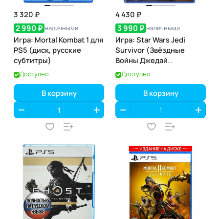
3 320 ₽
4 430 ₽
2 990 ₽
3 990 ₽
наличными
наличными
Игра: Mortal Kombat 1 для
Игра: Star Wars Jedi
PS5 (диск, русские
Survivor (Звёздные
субтитры)
Войны Джедай
Выживший) для PS5
Доступно
Доступно
(диск, английская
версия)
В корзину
В корзину