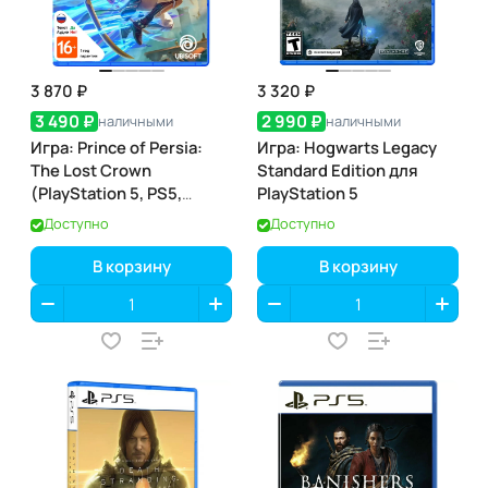
3 870 ₽
3 320 ₽
3 490 ₽
2 990 ₽
наличными
наличными
Игра: Prince of Persia:
Игра: Hogwarts Legacy
The Lost Crown
Standard Edition для
(PlayStation 5, PS5,
PlayStation 5
русские субтитры)
Доступно
Доступно
В корзину
В корзину