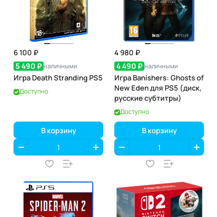
6 100 ₽
4 980 ₽
5 490 ₽
4 490 ₽
наличными
наличными
Игра Death Stranding PS5
Игра Banishers: Ghosts of
New Eden для PS5 (диск,
Доступно
русские субтитры)
Доступно
В корзину
В корзину