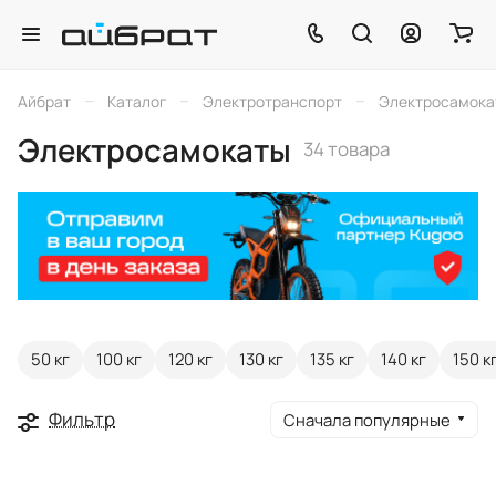
–
–
–
Айбрат
Каталог
Электротранспорт
Электросамока
Электросамокаты
34 товара
50 кг
100 кг
120 кг
130 кг
135 кг
140 кг
150 к
Фильтр
Сначала популярные