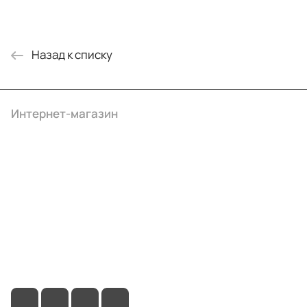
Назад к списку
Интернет-магазин
Компания
Информация
Помощь
+7 (495) 414-10-20
info@ibrat.ru