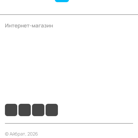
Интернет-магазин
Компания
Информация
Помощь
+7 (495) 414-10-20
info@ibrat.ru
© Айбрат, 2026