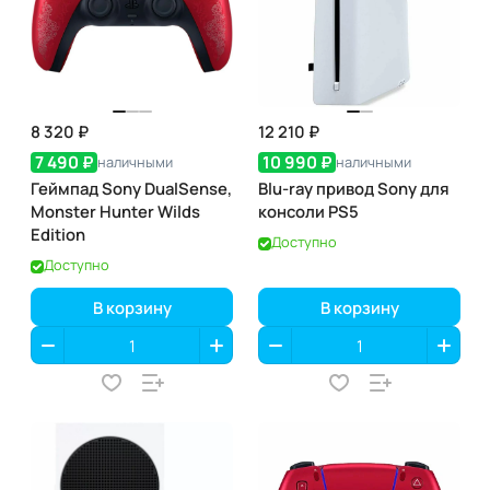
8 320 ₽
12 210 ₽
7 490 ₽
10 990 ₽
наличными
наличными
Геймпад Sony DualSense,
Blu-ray привод Sony для
Monster Hunter Wilds
консоли PS5
Edition
Доступно
Доступно
В корзину
В корзину