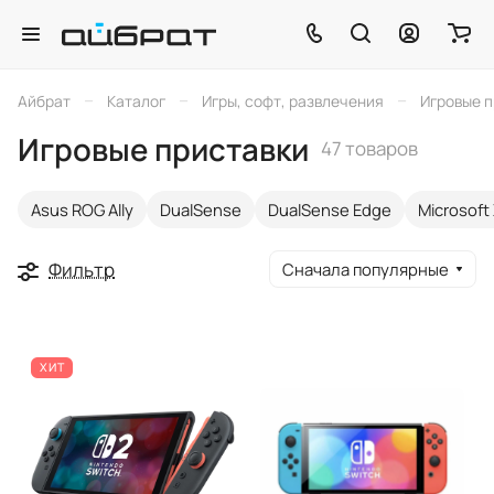
–
–
–
Айбрат
Каталог
Игры, софт, развлечения
Игровые 
Игровые приставки
47 товаров
Asus ROG Ally
DualSense
DualSense Edge
Microsoft
Фильтр
Сначала популярные
ХИТ