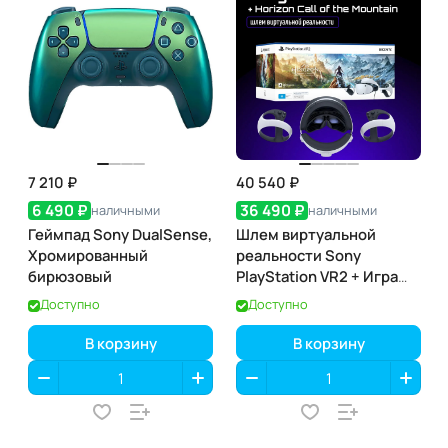
7 210 ₽
40 540 ₽
6 490 ₽
36 490 ₽
наличными
наличными
Геймпад Sony DualSense,
Шлем виртуальной
Хромированный
реальности Sony
бирюзовый
PlayStation VR2 + Игра
Horizon Call Of The
Доступно
Доступно
Mountain
В корзину
В корзину