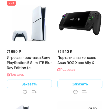
ХИТ
71 650 ₽
87 540 ₽
Игровая приставка Sony
Портативная консоль
PlayStation 5 Slim 1TB Blu-
Asus ROG Xbox Ally X
Ray Edition (с
Под заказ
дисководом)
Под заказ
Заказать
Заказать