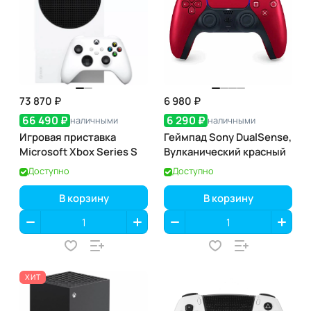
73 870 ₽
6 980 ₽
66 490 ₽
6 290 ₽
наличными
наличными
Игровая приставка
Геймпад Sony DualSense,
Microsoft Xbox Series S
Вулканический красный
Доступно
Доступно
В корзину
В корзину
ХИТ