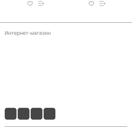
Интернет-магазин
Компания
Информация
Помощь
+7 (495) 414-10-20
info@ibrat.ru