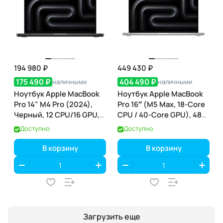
194 980 ₽
449 430 ₽
175 490 ₽
404 490 ₽
наличными
наличными
Ноутбук Apple MacBook
Ноутбук Apple MacBook
Pro 14" M4 Pro (2024),
Pro 16″ (M5 Max, 18-Core
Черный, 12 CPU/16 GPU,
CPU / 40-Core GPU), 48
24 RAM 512 ГБ SSD,
ГБ / 2 ТБ, Silver
Доступно
Доступно
(MX2H3)
(серебристый) (MGE94)
В корзину
В корзину
Загрузить еще