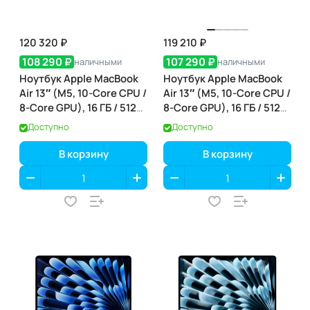
120 320 ₽
119 210 ₽
108 290 ₽
107 290 ₽
наличными
наличными
Ноутбук Apple MacBook
Ноутбук Apple MacBook
Air 13″ (M5, 10-Core CPU /
Air 13″ (M5, 10-Core CPU /
8-Core GPU), 16 ГБ / 512
8-Core GPU), 16 ГБ / 512
ГБ, Sky Blue (небесно-
ГБ, Starlight (сияющая
Доступно
Доступно
голубой) (MDHH4)
звезда) (MDHA4)
В корзину
В корзину