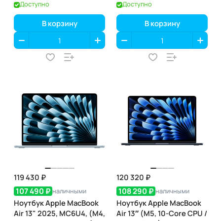
Небесно-голубой
ГБ, Silver (серебристый)
Доступно
Доступно
(MDE44)
В корзину
В корзину
119 430 ₽
120 320 ₽
107 490 ₽
108 290 ₽
наличными
наличными
Ноутбук Apple MacBook
Ноутбук Apple MacBook
Air 13" 2025, MC6U4, (M4,
Air 13″ (M5, 10-Core CPU /