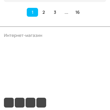
1
2
3
...
16
Интернет-магазин
Компания
Информация
Помощь
+7 (495) 414-10-20
info@ibrat.ru