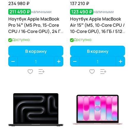
234 980 ₽
137 210 ₽
211 490 ₽
123 490 ₽
наличными
наличными
Ноутбук Apple MacBook
Ноутбук Apple MacBook
Pro 14″ (M5 Pro, 15-Core
Air 15″ (M5, 10-Core CPU /
CPU / 16-Core GPU), 24 ГБ
10-Core GPU), 16 ГБ / 512
/ 1 ТБ, Space Black
ГБ, Starlight (сияющая
Доступно
Доступно
(чёрный космос)
звезда) (MDVD4)
(MGDR4)
В корзину
В корзину