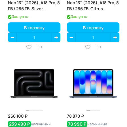
Neo 13″ (2026), A18 Pro, 8
Neo 13″ (2026), A18 Pro, 8
ГБ / 256 ГБ, Silver
ГБ / 256 ГБ, Citrus
(серебристый) (MHFA4)
(цитрусовый) (MHFD4)
Доступно
Доступно
В корзину
В корзину
266 100 ₽
78 870 ₽
239 490 ₽
70 990 ₽
наличными
наличными