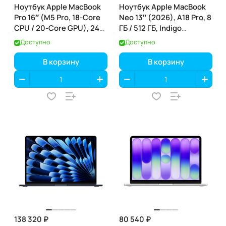
Ноутбук Apple MacBook
Ноутбук Apple MacBook
Pro 16″ (M5 Pro, 18-Core
Neo 13″ (2026), A18 Pro, 8
CPU / 20-Core GPU), 24
ГБ / 512 ГБ, Indigo
ГБ / 1 ТБ, Space Black
(индиго) (MHFG4)
Доступно
Доступно
(чёрный космос)
(MGEA4)
В корзину
В корзину
138 320 ₽
80 540 ₽