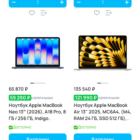
65 870 ₽
135 540 ₽
59 290 ₽
121 990 ₽
наличными
наличными
Ноутбук Apple MacBook
Ноутбук Apple MacBook
Neo 13″ (2026), A18 Pro, 8
Air 13" 2025, MC6A4, (M4,
ГБ / 256 ГБ, Indigo
RAM 24 ГБ, SSD 512 ГБ),
(индиго) (MHFF4)
Звёздный свет
Доступно
Доступно
В корзину
В корзину