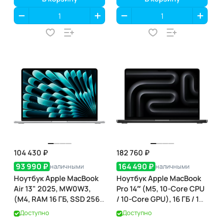
104 430 ₽
182 760 ₽
93 990 ₽
164 490 ₽
наличными
наличными
Ноутбук Apple MacBook
Ноутбук Apple MacBook
Air 13" 2025, MW0W3,
Pro 14″ (M5, 10-Core CPU
(M4, RAM 16 ГБ, SSD 256
/ 10-Core GPU), 16 ГБ / 1
ГБ), Серебристый
ТБ, Space Black (чёрный
Доступно
Доступно
космос) (MDE14)