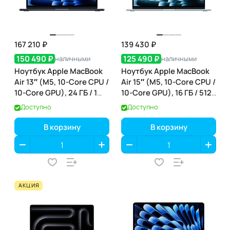
167 210 ₽
139 430 ₽
150 490 ₽
125 490 ₽
наличными
наличными
Ноутбук Apple MacBook
Ноутбук Apple MacBook
Air 13″ (M5, 10-Core CPU /
Air 15″ (M5, 10-Core CPU /
10-Core GPU), 24 ГБ / 1
10-Core GPU), 16 ГБ / 512
ТБ, Midnight
ГБ, Sky Blue (небесно-
Доступно
Доступно
(полуночный) (MDHG4)
голубой) (MDVQ4)
В корзину
В корзину
АКЦИЯ