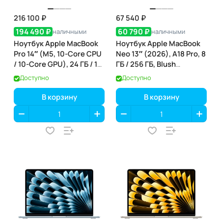
216 100 ₽
67 540 ₽
194 490 ₽
60 790 ₽
наличными
наличными
Ноутбук Apple MacBook
Ноутбук Apple MacBook
Pro 14″ (M5, 10-Core CPU
Neo 13″ (2026), A18 Pro, 8
/ 10-Core GPU), 24 ГБ / 1
ГБ / 256 ГБ, Blush
ТБ, Space Black (чёрный
(пудрово-розовый)
Доступно
Доступно
космос) (MDE34)
(MHFH4)
В корзину
В корзину