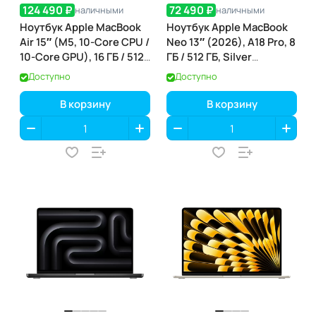
124 490 ₽
72 490 ₽
наличными
наличными
Ноутбук Apple MacBook
Ноутбук Apple MacBook
Air 15″ (M5, 10-Core CPU /
Neo 13″ (2026), A18 Pro, 8
10-Core GPU), 16 ГБ / 512
ГБ / 512 ГБ, Silver
ГБ, Midnight
(серебристый) (MHFC4)
Доступно
Доступно
(полуночный) (MDVH4)
В корзину
В корзину