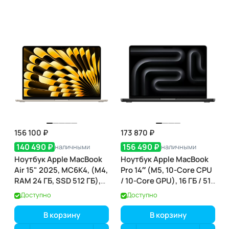
156 100 ₽
173 870 ₽
140 490 ₽
156 490 ₽
наличными
наличными
Ноутбук Apple MacBook
Ноутбук Apple MacBook
Air 15" 2025, MC6K4, (M4,
Pro 14″ (M5, 10-Core CPU
RAM 24 ГБ, SSD 512 ГБ),
/ 10-Core GPU), 16 ГБ / 512
Звёздный свет
ГБ, Space Black (чёрный
Доступно
Доступно
космос) (MDE04)
В корзину
В корзину