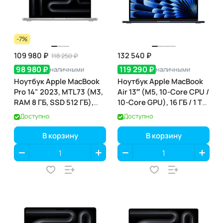
-7%
109 980 ₽
132 540 ₽
118 250 ₽
98 980 ₽
119 290 ₽
наличными
наличными
Ноутбук Apple MacBook
Ноутбук Apple MacBook
Pro 14" 2023, MTL73 (M3,
Air 13″ (M5, 10-Core CPU /
RAM 8 ГБ, SSD 512 ГБ),
10-Core GPU), 16 ГБ / 1 ТБ,
Space Gray
Midnight (полуночный)
Доступно
Доступно
(MDHF4)
В корзину
В корзину