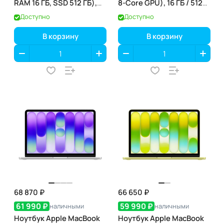
RAM 16 ГБ, SSD 512 ГБ),
8-Core GPU), 16 ГБ / 512
Небесно-голубой
ГБ, Midnight
Доступно
Доступно
(полуночный) (MDHE4)
В корзину
В корзину
68 870 ₽
66 650 ₽
61 990 ₽
59 990 ₽
наличными
наличными
Ноутбук Apple MacBook
Ноутбук Apple MacBook