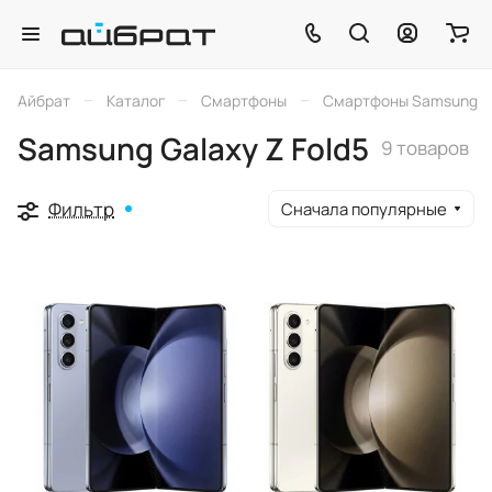
–
–
–
Айбрат
Каталог
Смартфоны
Смартфоны Samsung
Samsung Galaxy Z Fold5
9 товаров
Фильтр
Сначала популярные