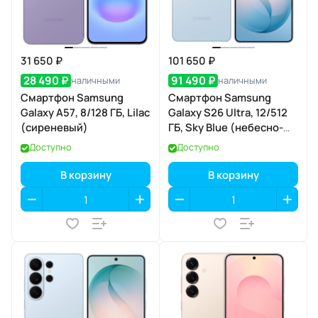
31 650 ₽
101 650 ₽
28 490 ₽
91 490 ₽
наличными
наличными
Смартфон Samsung
Смартфон Samsung
Galaxy A57, 8/128 ГБ, Lilac
Galaxy S26 Ultra, 12/512
(сиреневый)
ГБ, Sky Blue (небесно-
голубой)
Доступно
Доступно
В корзину
В корзину