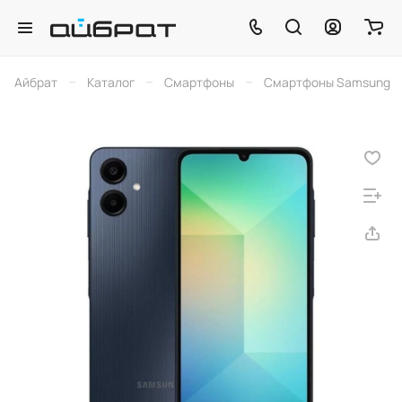
–
–
–
Айбрат
Каталог
Смартфоны
Смартфоны Samsung