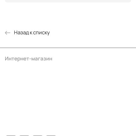
Назад к списку
Интернет-магазин
Компания
Информация
Помощь
+7 (495) 414-10-20
info@ibrat.ru