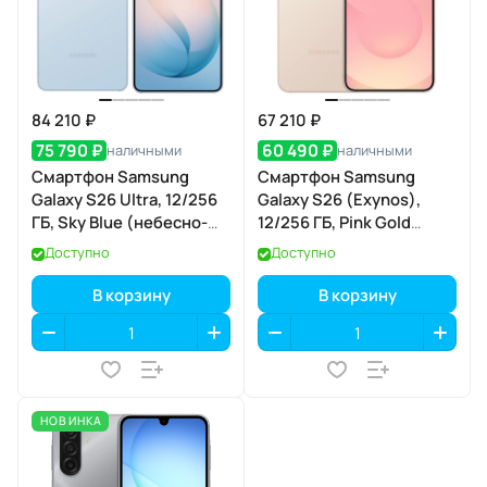
84 210 ₽
67 210 ₽
75 790 ₽
60 490 ₽
наличными
наличными
Смартфон Samsung
Смартфон Samsung
Galaxy S26 Ultra, 12/256
Galaxy S26 (Exynos),
ГБ, Sky Blue (небесно-
12/256 ГБ, Pink Gold
голубой)
(розовое золото)
Доступно
Доступно
В корзину
В корзину
НОВИНКА