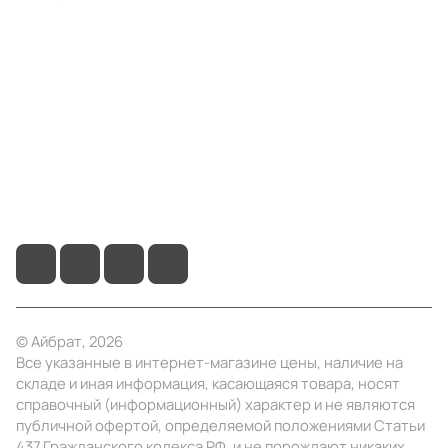
Компания
Информация
Помощь
+7 (495) 414-10-20
info@ibrat.ru
© Айбрат, 2026
Все указанные в интернет-магазине цены, наличие на
складе и иная информация, касающаяся товара, носят
справочный (информационный) характер и не являются
публичной офертой, определяемой положениями Статьи
437 Гражданского кодекса РФ, и не порождают никаких