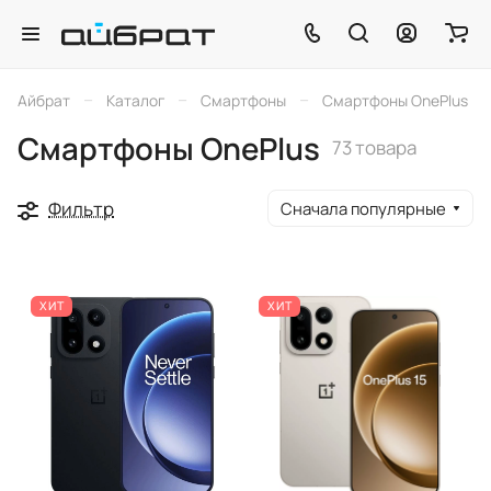
–
–
–
Айбрат
Каталог
Смартфоны
Смартфоны OnePlus
Смартфоны OnePlus
73 товара
Фильтр
Сначала популярные
ХИТ
ХИТ