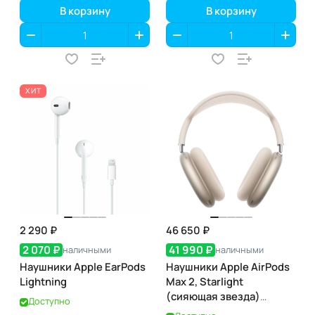
В корзину
В корзину
ХИТ
2 290 ₽
46 650 ₽
2 070 ₽
41 990 ₽
наличными
наличными
Наушники Apple EarPods
Наушники Apple AirPods
Lightning
Max 2, Starlight
(сияющая звезда)
Доступно
(MHWL4)