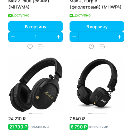
Max 2, Blue (синий)
Max 2, Purple
(MHWM4)
(фиолетовый) (MHWP4)
Доступно
Доступно
В корзину
В корзину
24 210 ₽
7 540 ₽
21 790 ₽
6 790 ₽
наличными
наличными