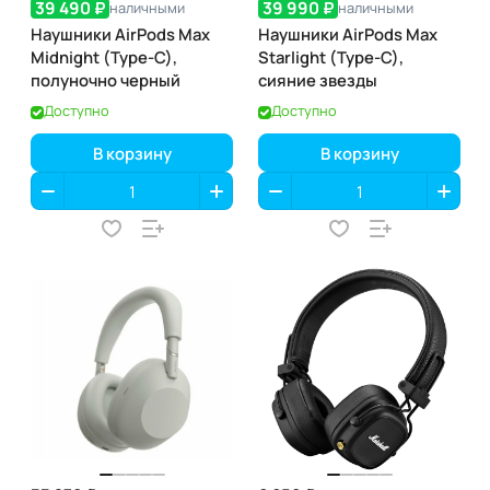
39 490 ₽
39 990 ₽
наличными
наличными
Наушники AirPods Max
Наушники AirPods Max
Midnight (Type-C),
Starlight (Type-C),
полуночно черный
сияние звезды
Доступно
Доступно
В корзину
В корзину