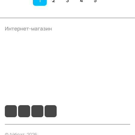
1
2
3
4
5
Интернет-магазин
Компания
Информация
Помощь
+7 (495) 414-10-20
info@ibrat.ru
© Айбрат, 2026