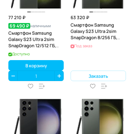
77 210 ₽
63 320 ₽
Смартфон Samsung
69 490 ₽
наличными
Galaxy S23 Ultra 2sim
Смартфон Samsung
SnapDragon 8/256 ГБ,
Galaxy S23 Ultra 2sim
зеленый (SM-S918B)
SnapDragon 12/512 ГБ,
Под заказ
зеленый (SM-S918B)
Доступно
В корзину
Заказать