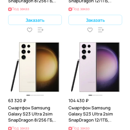
SnapDragon 8/256 ГБ,
SnapDragon 12/1ТБ,
лаванда (SM-S918B)
зеленый (SM-S918B)
Под заказ
Под заказ
Заказать
Заказать
63 320 ₽
104 430 ₽
Смартфон Samsung
Смартфон Samsung
Galaxy S23 Ultra 2sim
Galaxy S23 Ultra 2sim
SnapDragon 8/256 ГБ,
SnapDragon 12/1ТБ,
кремовый (SM-S918B)
лаванда (SM-S918B)
Под заказ
Под заказ