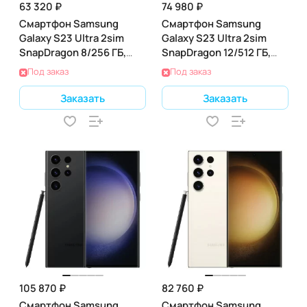
63 320 ₽
74 980 ₽
Смартфон Samsung
Смартфон Samsung
Galaxy S23 Ultra 2sim
Galaxy S23 Ultra 2sim
SnapDragon 8/256 ГБ,
SnapDragon 12/512 ГБ,
черный фантом (SM-
кремовый (SM-S918B)
Под заказ
Под заказ
S918B)
Заказать
Заказать
105 870 ₽
82 760 ₽
Смартфон Samsung
Смартфон Samsung