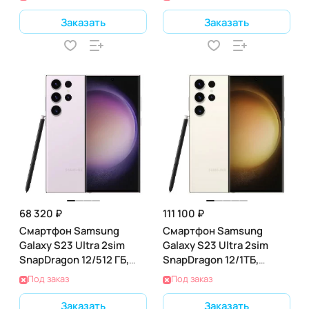
Заказать
Заказать
68 320 ₽
111 100 ₽
Смартфон Samsung
Смартфон Samsung
Galaxy S23 Ultra 2sim
Galaxy S23 Ultra 2sim
SnapDragon 12/512 ГБ,
SnapDragon 12/1ТБ,
лаванда (SM-S918B)
кремовый (SM-S918B)
Под заказ
Под заказ
Заказать
Заказать