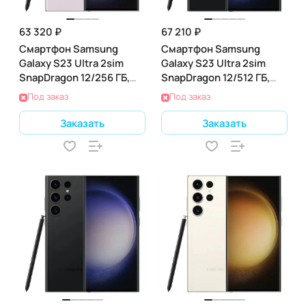
63 320 ₽
67 210 ₽
Смартфон Samsung
Смартфон Samsung
Galaxy S23 Ultra 2sim
Galaxy S23 Ultra 2sim
SnapDragon 12/256 ГБ,
SnapDragon 12/512 ГБ,
лаванда (SM-S918B)
черный фантом (SM-
Под заказ
Под заказ
S918B)
Заказать
Заказать