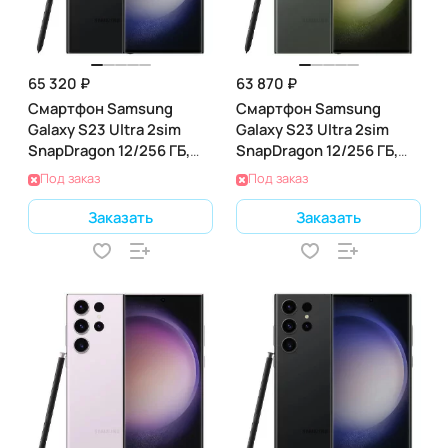
65 320 ₽
63 870 ₽
Смартфон Samsung
Смартфон Samsung
Galaxy S23 Ultra 2sim
Galaxy S23 Ultra 2sim
SnapDragon 12/256 ГБ,
SnapDragon 12/256 ГБ,
черный фантом (SM-
зеленый (SM-S918B)
Под заказ
Под заказ
S918B)
Заказать
Заказать