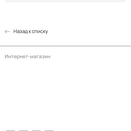
Назад к списку
Интернет-магазин
Компания
Информация
Помощь
+7 (495) 414-10-20
info@ibrat.ru