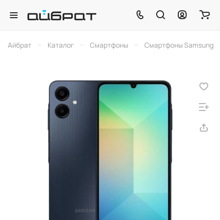
–
–
–
Айбрат
Каталог
Смартфоны
Смартфоны Samsung