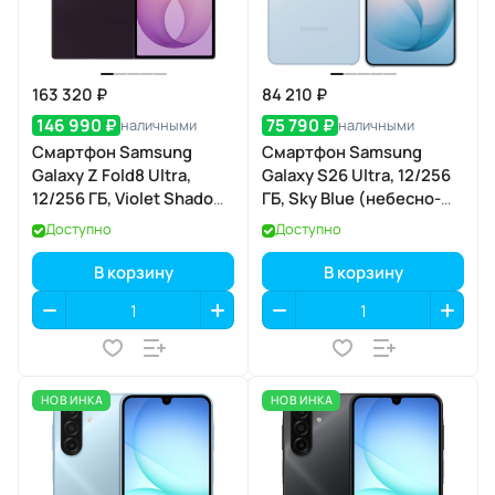
163 320 ₽
84 210 ₽
146 990 ₽
75 790 ₽
наличными
наличными
Смартфон Samsung
Смартфон Samsung
Galaxy Z Fold8 Ultra,
Galaxy S26 Ultra, 12/256
12/256 ГБ, Violet Shadow
ГБ, Sky Blue (небесно-
(фиолетовая тень)
голубой)
Доступно
Доступно
В корзину
В корзину
НОВИНКА
НОВИНКА