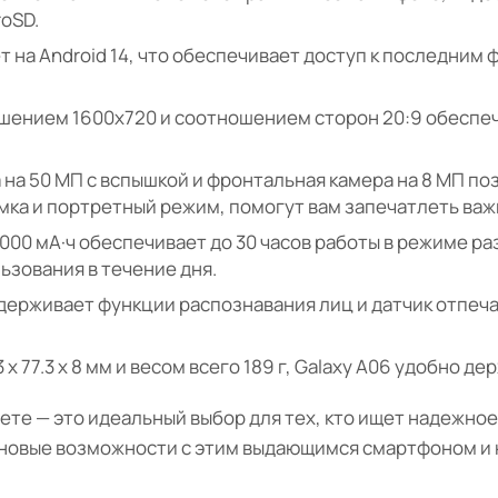
roSD.
т на Android 14, что обеспечивает доступ к последним
ешением 1600x720 и соотношением сторон 20:9 обеспе
на 50 МП с вспышкой и фронтальная камера на 8 МП по
емка и портретный режим, помогут вам запечатлеть ва
00 мА·ч обеспечивает до 30 часов работы в режиме раз
ьзования в течение дня.
ерживает функции распознавания лиц и датчик отпеча
х 77.3 х 8 мм и весом всего 189 г, Galaxy A06 удобно дер
ете — это идеальный выбор для тех, кто ищет надежное
я новые возможности с этим выдающимся смартфоном 