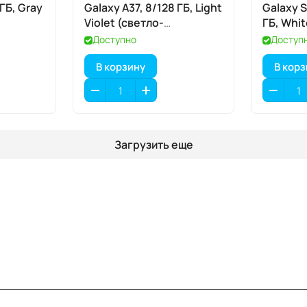
 ГБ, Gray
Galaxy A37, 8/128 ГБ, Light
Galaxy S
Violet (светло-
ГБ, Whi
фиолетовый)
Доступно
Доступ
В корзину
В кор
Загрузить еще