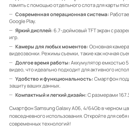
память с помощью отдельного слота для карты mic
Современная операционная система:
Работае
Google Play.
Яркий дисплей:
6.7-дюймовый TFT экран с разр
игр.
Камеры для любых моментов:
Основная камера 
видеозвонки. Режимы съемки, такие как ночная съ
Долгое время работы:
Аккумулятор емкостью 50
видео, что идеально подходит для активного испол
Удобство и функциональность:
Смартфон подд
защиту ваших данных.
Компактный и легкий дизайн:
С размерами 167.3 
Смартфон Samsung Galaxy A06, 4/64Gb в черном цв
повседневного использования. Откройте для себ
современных технологий!