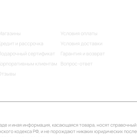
Информация
Помощь
Магазины
Условия оплаты
Кредит и рассрочка
Условия доставки
Подарочный сертификат
Гарантия и возврат
Корпоративным клиентам
Вопрос-ответ
Отзывы
ладе и иная информация, касающаяся товара, носят справочны
ского кодекса РФ, и не порождают никаких юридических посл