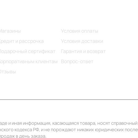
Информация
Помощь
Магазины
Условия оплаты
Кредит и рассрочка
Условия доставки
Подарочный сертификат
Гарантия и возврат
Корпоративным клиентам
Вопрос-ответ
Отзывы
ладе и иная информация, касающаяся товара, носят справочны
ского кодекса РФ, и не порождают никаких юридических посл
родаж в день заказа.