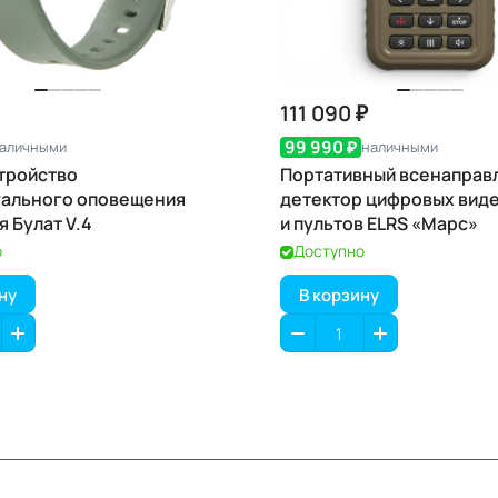
111 090 ₽
99 990 ₽
аличными
наличными
стройство
Портативный всенаправ
уального оповещения
детектор цифровых вид
я Булат V.4
и пультов ELRS «Марс»
о
Доступно
ну
В корзину