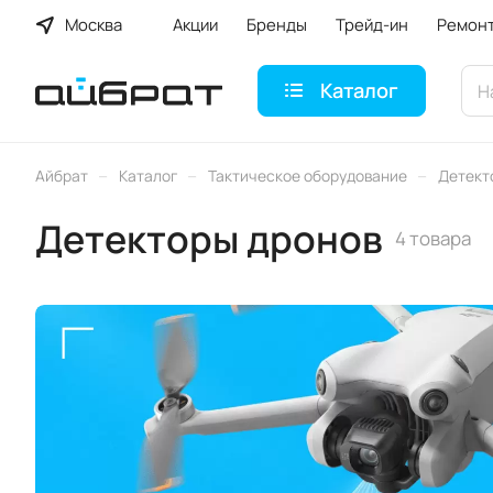
Москва
Акции
Бренды
Трейд-ин
Ремон
Каталог
–
–
–
Айбрат
Каталог
Тактическое оборудование
Детект
Детекторы дронов
4 товара