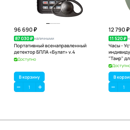
96 690 ₽
12 790 ₽
87 030 ₽
11 520 ₽
наличными
н
Портативный всенаправленный
Часы - У
детектор БПЛА «Булат» v.4
индивид
"Таир" дл
Доступно
Доступн
В корзину
В корзи