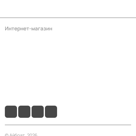
Интернет-магазин
Компания
Информация
Помощь
+7 (495) 414-10-20
info@ibrat.ru
© Айбрат, 2026