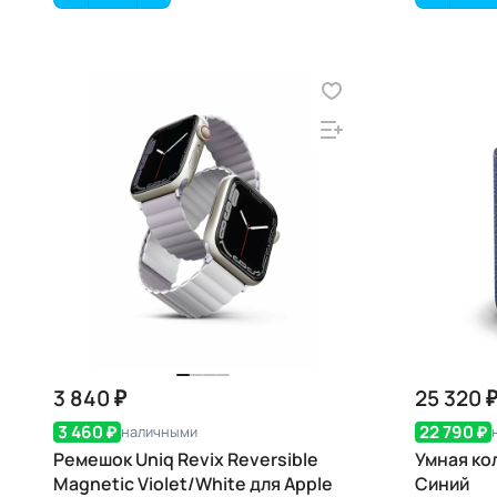
3 840 ₽
25 320 
3 460 ₽
22 790 ₽
наличными
Ремешок Uniq Revix Reversible
Умная ко
Magnetic Violet/White для Apple
Синий