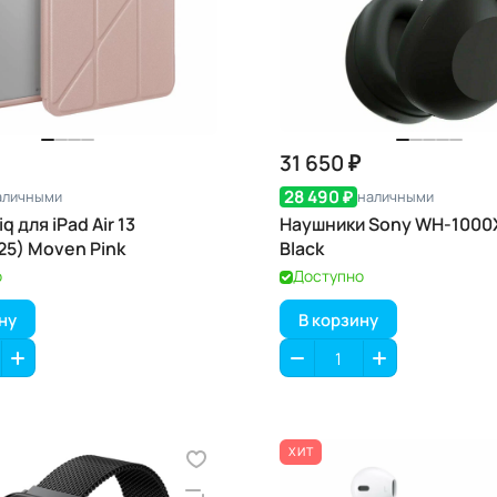
31 650 ₽
28 490 ₽
аличными
наличными
q для iPad Air 13
Наушники Sony WH-1000
25) Moven Pink
Black
о
Доступно
ну
В корзину
ХИТ