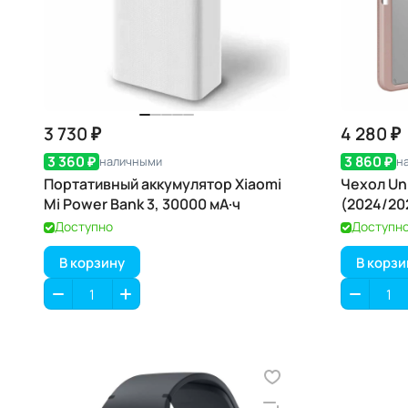
3 730 ₽
4 280 ₽
3 360 ₽
3 860 ₽
наличными
н
Портативный аккумулятор Xiaomi
Чехол Uni
Mi Power Bank 3, 30000 мА·ч
(2024/20
Доступно
Доступн
В корзину
В корзи