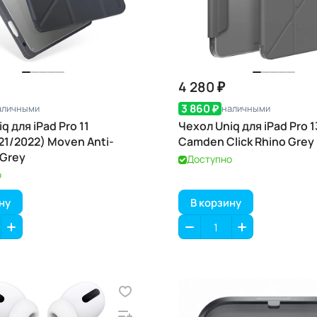
4 280 ₽
3 860 ₽
аличными
наличными
q для iPad Pro 11
Чехол Uniq для iPad Pro 1
21/2022) Moven Anti-
Camden Click Rhino Grey
 Grey
Доступно
о
ну
В корзину