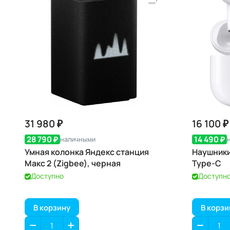
31 980 ₽
16 100 ₽
28 790 ₽
14 490 ₽
наличными
Умная колонка Яндекс станция
Наушники 
Макс 2 (Zigbee), черная
Type-С
Доступно
Доступн
В корзину
В корзи