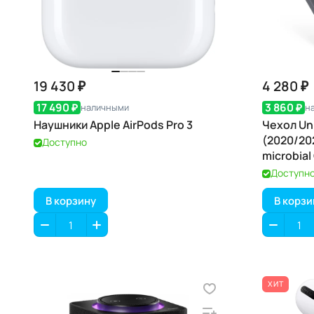
19 430 ₽
4 280 ₽
17 490 ₽
3 860 ₽
наличными
н
Наушники Apple AirPods Pro 3
Чехол Uni
(2020/20
Доступно
microbial
Доступн
В корзину
В корзи
ХИТ