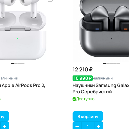
12 210 ₽
10 990 ₽
наличными
наличными
Apple AirPods Pro 2,
Наушники Samsung Galax
Pro Серебристый
о
Доступно
ну
В корзину