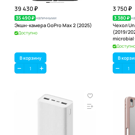
39 430 ₽
3 750 ₽
35 490 ₽
3 380 ₽
наличными
н
Экшн-камера GoPro Max 2 (2025)
Чехол Uni
(2019/20
Доступно
microbial
Доступн
В корзину
В корзи