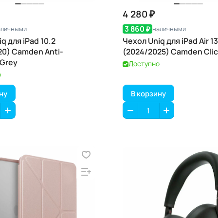
4 280 ₽
3 860 ₽
аличными
наличными
q для iPad 10.2
Чехол Uniq для iPad Air 13
20) Camden Anti-
(2024/2025) Camden Clic
 Grey
Доступно
о
ну
В корзину