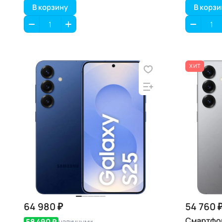
В корзину
В корзи
ХИТ
64 980 ₽
54 760 
Смартфон
58 490 ₽
наличными