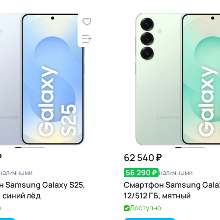
₽
62 540 ₽
56 290 ₽
наличными
наличными
 Samsung Galaxy S25,
Смартфон Samsung Galax
, синий лёд
12/512 ГБ, мятный
о
Доступно