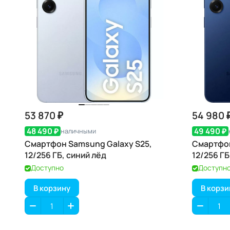
53 870 ₽
54 980 
48 490 ₽
49 490 ₽
наличными
Смартфон Samsung Galaxy S25,
Смартфон
12/256 ГБ, синий лёд
12/256 Г
Доступно
Доступн
В корзину
В корзи