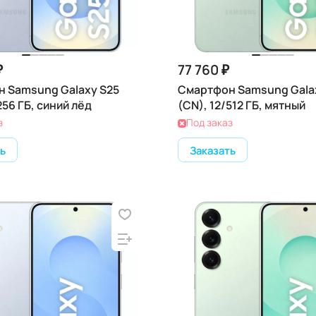
₽
77 760 ₽
 Samsung Galaxy S25
Смартфон Samsung Gala
256 ГБ, синий лёд
(CN), 12/512 ГБ, мятный
з
Под заказ
ь
Заказать