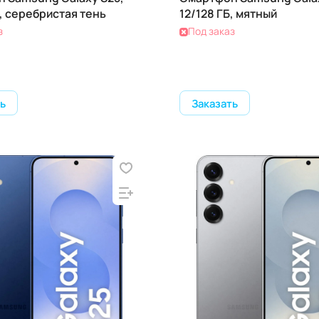
Б, серебристая тень
12/128 ГБ, мятный
з
Под заказ
ь
Заказать