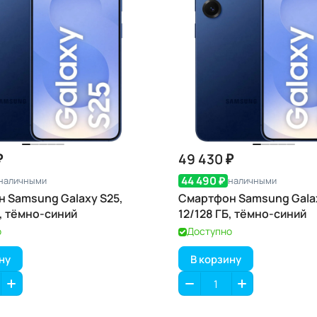
₽
49 430 ₽
44 490 ₽
наличными
наличными
 Samsung Galaxy S25,
Смартфон Samsung Galax
Б, тёмно-синий
12/128 ГБ, тёмно-синий
о
Доступно
ну
В корзину