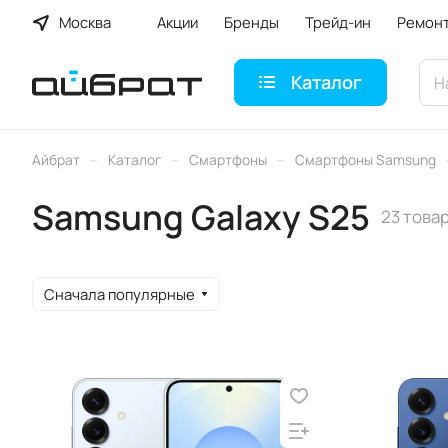
Москва
Акции
Бренды
Трейд-ин
Ремон
Каталог
–
–
–
Айбрат
Каталог
Смартфоны
Смартфоны Samsung
Samsung Galaxy S25
23 това
Сначала популярные