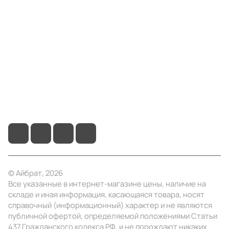
Компания
Информация
Помощь
+7 (495) 414-10-20
info@ibrat.ru
© Айбрат, 2026
Все указанные в интернет-магазине цены, наличие на
складе и иная информация, касающаяся товара, носят
справочный (информационный) характер и не являются
публичной офертой, определяемой положениями Статьи
437 Гражданского кодекса РФ, и не порождают никаких