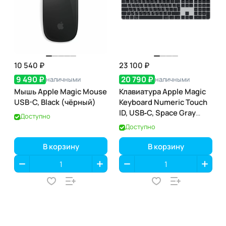
10 540 ₽
23 100 ₽
9 490 ₽
20 790 ₽
наличными
наличными
Мышь Apple Magic Mouse
Клавиатура Apple Magic
USB-C, Black (чёрный)
Keyboard Numeric Touch
ID, USB‑C, Space Gray
Доступно
(тёмно-серая) (MXK83)
Доступно
В корзину
В корзину