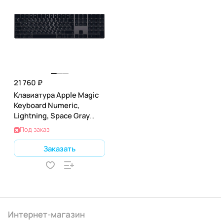
21 760 ₽
Клавиатура Apple Magic
Keyboard Numeric,
Lightning, Space Gray
(тёмно-серая) (MRMH2)
Под заказ
Заказать
Интернет-магазин