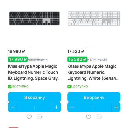
19 980 ₽
17 320 ₽
17 990 ₽
15 590 ₽
наличными
наличными
Клавиатура Apple Magic
Клавиатура Apple Magic
Keyboard Numeric Touch
Keyboard Numeric,
ID, Lightning, Space Gray
Lightning, White (белая)
(тёмно-серая) (MMMR3)
(MQ052)
Доступно
Доступно
В корзину
В корзину