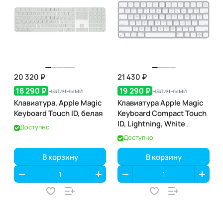
20 320 ₽
21 430 ₽
18 290 ₽
19 290 ₽
наличными
наличными
Клавиатура, Apple Magic
Клавиатура Apple Magic
Keyboard Touch ID, белая
Keyboard Compact Touch
ID, Lightning, White
Доступно
(белая) (MK293)
Доступно
В корзину
В корзину