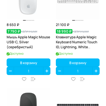
8 650 ₽
21 100 ₽
7 790 ₽
18 990 ₽
наличными
наличными
Мышь Apple Magic Mouse
Клавиатура Apple Magic
USB-C, Silver
Keyboard Numeric Touch
(серебристый)
ID, Lightning, White
(белая) (MK2C3)
Доступно
Доступно
В корзину
В корзину