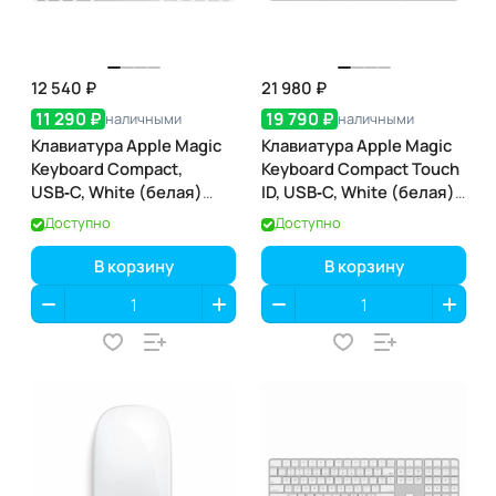
12 540 ₽
21 980 ₽
11 290 ₽
19 790 ₽
наличными
наличными
Клавиатура Apple Magic
Клавиатура Apple Magic
Keyboard Compact,
Keyboard Compact Touch
USB‑C, White (белая)
ID, USB‑C, White (белая)
(MXCL3)
(MXCK3)
Доступно
Доступно
В корзину
В корзину