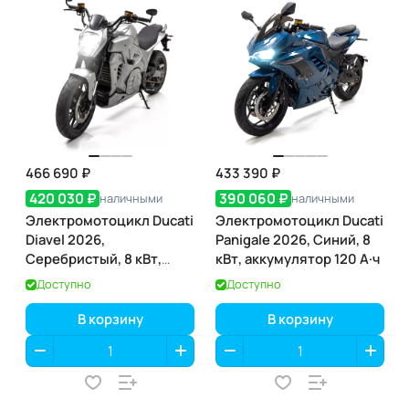
466 690 ₽
433 390 ₽
420 030 ₽
390 060 ₽
наличными
наличными
Электромотоцикл Ducati
Электромотоцикл Ducati
Diavel 2026,
Panigale 2026, Синий, 8
Серебристый, 8 кВт,
кВт, аккумулятор 120 А·ч
аккумулятор 120 А·ч
Доступно
Доступно
В корзину
В корзину