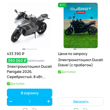
Б/У
433 390 ₽
Цена по запросу
Электромотоцикл Ducati
390 060 ₽
наличными
Diavel (с пробегом)
Электромотоцикл Ducati
Panigale 2026,
Доступно
Серебристый, 8 кВт,
аккумулятор 120 А·ч
Доступно
В корзину
Заказать