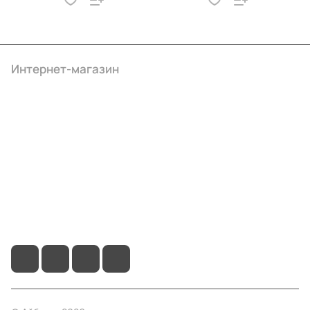
Интернет-магазин
Компания
Информация
Помощь
+7 (495) 414-10-20
info@ibrat.ru