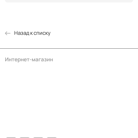
Назад к списку
Интернет-магазин
Компания
Информация
Помощь
+7 (495) 414-10-20
info@ibrat.ru