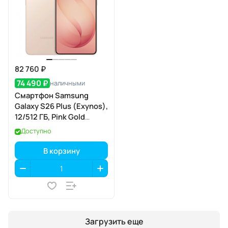
82 760 ₽
74 490 ₽
наличными
Смартфон Samsung
Galaxy S26 Plus (Exynos),
12/512 ГБ, Pink Gold
(розовое золото)
Доступно
В корзину
Загрузить еще