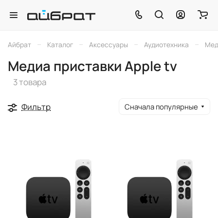
–
–
–
–
Айбрат
Каталог
Аксессуары
Аудиотехника
Мед
Медиа приставки Apple tv
3 товара
Фильтр
Сначала популярные