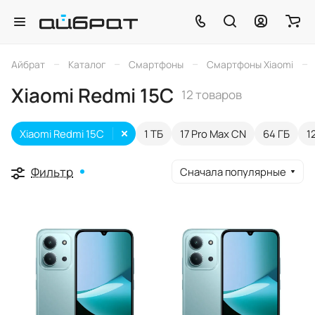
–
–
–
–
Айбрат
Каталог
Смартфоны
Смартфоны Xiaomi
Xiaomi Redmi 15C
12 товаров
Xiaomi Redmi 15C
1 ТБ
17 Pro Max CN
64 ГБ
1
Фильтр
Сначала популярные