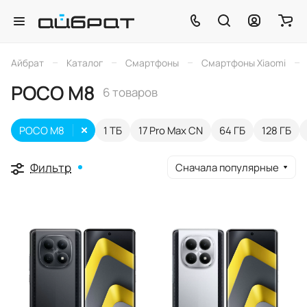
–
–
–
–
Айбрат
Каталог
Смартфоны
Смартфоны Xiaomi
POCO M8
6 товаров
POCO M8
1 ТБ
17 Pro Max CN
64 ГБ
128 ГБ
Фильтр
Сначала популярные