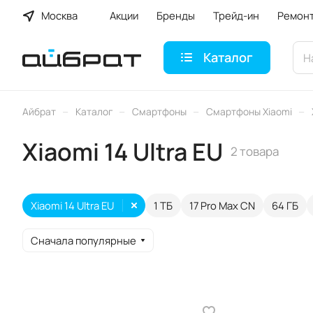
Москва
Акции
Бренды
Трейд-ин
Ремон
Каталог
–
–
–
–
Айбрат
Каталог
Смартфоны
Смартфоны Xiaomi
Xiaomi 14 Ultra EU
2 товара
Xiaomi 14 Ultra EU
1 ТБ
17 Pro Max CN
64 ГБ
Сначала популярные