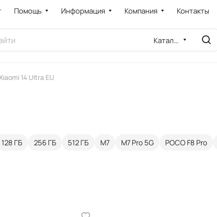
т
Помощь
Информация
Компания
Контакты
Каталог
Xiaomi 14 Ultra EU
128 ГБ
256 ГБ
512 ГБ
M7
M7 Pro 5G
POCO F8 Pro