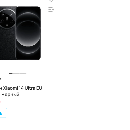
₽
Xiaomi 14 Ultra EU
Б, Черный
з
ь