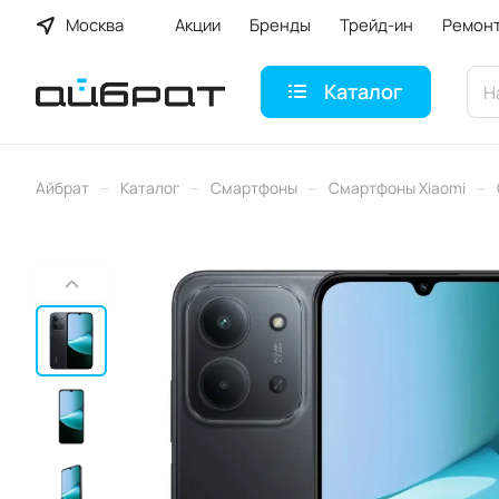
Москва
Акции
Бренды
Трейд-ин
Ремон
Каталог
–
–
–
–
Айбрат
Каталог
Смартфоны
Смартфоны Xiaomi