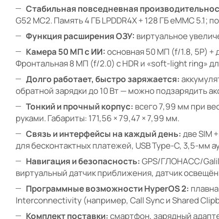
Стабильная повседневная производительнос
G52 MC2. Память 4 ГБ LPDDR4X + 128 ГБ eMMC 5.1; п
Функция расширения ОЗУ:
виртуальное увеличе
Камера 50 МП с ИИ:
основная 50 МП (f/1.8, 5P) 
Фронтальная 8 МП (f/2.0) с HDR и «soft-light ring»
Долго работает, быстро заряжается:
аккумулят
обратной зарядки до 10 Вт — можно подзарядить ак
Тонкий и прочный корпус:
всего 7,99 мм при ве
руками. Габариты: 171,56 × 79,47 × 7,99 мм.
Связь и интерфейсы на каждый день:
две SIM +
для бесконтактных платежей, USB Type-C, 3,5-мм а
Навигация и безопасность:
GPS/ГЛОНАСС/Galile
виртуальный датчик приближения, датчик освещён
Программные возможности HyperOS 2:
плавна
Interconnectivity (например, Call Sync и Shared Clip
Комплект поставки:
смартфон, зарядный адаптер