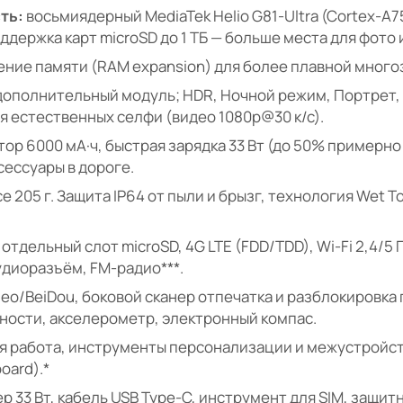
ть:
восьмиядерный MediaTek Helio G81-Ultra (Cortex-A75
оддержка карт microSD до 1 ТБ — больше места для фото
ние памяти (RAM expansion) для более плавной много
+ дополнительный модуль; HDR, Ночной режим, Портрет, 
 для естественных селфи (видео 1080p@30 к/с).
ор 6000 мА·ч, быстрая зарядка 33 Вт (до 50% примерно
сессуары в дороге.
се 205 г. Защита IP64 от пыли и брызг, технология Wet
 отдельный слот microSD, 4G LTE (FDD/TDD), Wi-Fi 2,4/5
удиоразъём, FM-радио***.
o/BeiDou, боковой сканер отпечатка и разблокировка п
ности, акселерометр, электронный компас.
я работа, инструменты персонализации и межустройст
board).*
 33 Вт, кабель USB Type-C, инструмент для SIM, защит