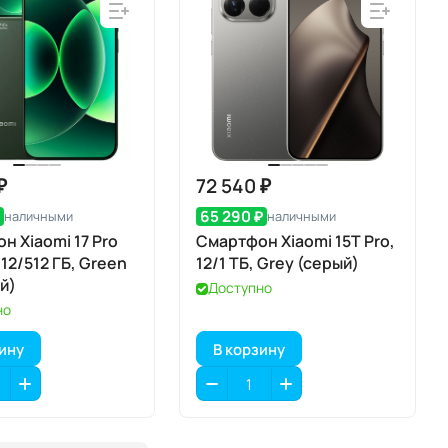
₽
72 540 ₽
₽
65 290 ₽
наличными
наличными
н Xiaomi 17 Pro
Смартфон Xiaomi 15T Pro,
12/512 ГБ, Green
12/1 ТБ, Grey (серый)
й)
Доступно
но
зину
В корзину