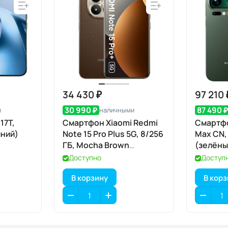
34 430 ₽
97 210 
30 990 ₽
87 490 
и
наличными
17T,
Смартфон Xiaomi Redmi
Смартфо
иний)
Note 15 Pro Plus 5G, 8/256
Max CN, 
ГБ, Mocha Brown
(зелёны
(коричневый мокко)
Доступно
Доступ
В корзину
В кор