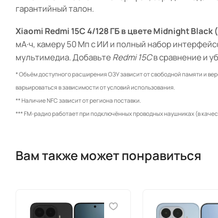
гарантийный талон.
Xiaomi Redmi 15C 4/128 ГБ в цвете Midnight Black
мА·ч, камеру 50 Мп с ИИ и полный набор интерфей
мультимедиа. Добавьте
Redmi 15C
в сравнение и у
* Объём доступного расширения ОЗУ зависит от свободной памяти и вер
варьироваться в зависимости от условий использования.
** Наличие NFC зависит от региона поставки.
*** FM-радио работает при подключённых проводных наушниках (в качес
Вам также может понравиться