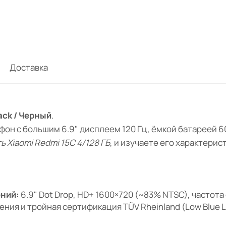
Доставка
ack / Черный
.
он с большим 6.9" дисплеем 120 Гц, ёмкой батареей 
ь Xiaomi Redmi 15C 4/128 ГБ
, и изучаете его характери
ений:
6.9" Dot Drop, HD+ 1600×720 (~83% NTSC), частота 
ния и тройная сертификация TÜV Rheinland (Low Blue Light