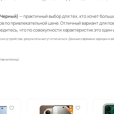
 (Черный)
— практичный выбор для тех, кто хочет боль
сов по привлекательной цене. Отличный вариант для по
бедитесь, что по совокупности характеристик это один 
сии устройства; результаты могут отличаться. Данные о времени зарядки и а
тве антенны).