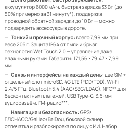
аккумулятор 6000 мА·ч, быстрая зарядка 33 Вт (до
50% примерно за 31 минуту*), поддержка
проводной обратной зарядки до 10 Вт — можно
подзарядить аксессуары в дороге.
Тонкий и прочный корпус:
всего 7,99 мм при
весе 205 г. Защита IP64 от пыли и брызг,
технология Wet Touch 2.0 — управление даже
влажными руками. Габариты: 171,56 × 79,47 × 7,99
мм.
Связь и интерфейсы на каждый день:
две SIM +
отдельный слот microSD, 4G LTE (FDD/TDD), Wi-Fi
2,4/5 ГГц, Bluetooth 5.4 (AAC/SBC/LDAC), NFC** для
бесконтактных платежей, USB Type-C, 3,5-мм
аудиоразъём, FM-радио***.
Навигация и безопасность:
GPS/
ГЛОНАСС/Galileo/BeiDou, боковой сканер
отпечатка и разблокировка по лицу с ИИ. Набор