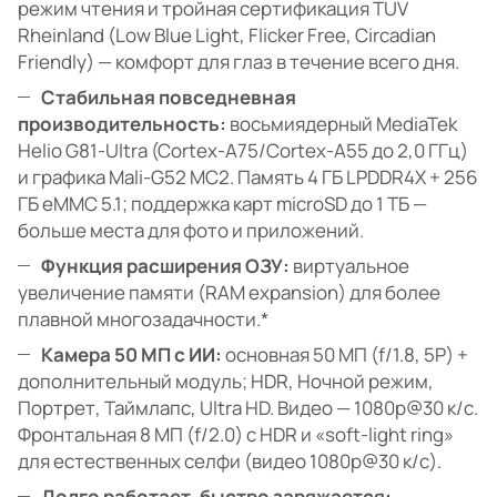
режим чтения и тройная сертификация TÜV
Rheinland (Low Blue Light, Flicker Free, Circadian
Friendly) — комфорт для глаз в течение всего дня.
Стабильная повседневная
производительность:
восьмиядерный MediaTek
Helio G81-Ultra (Cortex-A75/Cortex-A55 до 2,0 ГГц)
и графика Mali-G52 MC2. Память 4 ГБ LPDDR4X + 256
ГБ eMMC 5.1; поддержка карт microSD до 1 ТБ —
больше места для фото и приложений.
Функция расширения ОЗУ:
виртуальное
увеличение памяти (RAM expansion) для более
плавной многозадачности.*
Камера 50 МП с ИИ:
основная 50 МП (f/1.8, 5P) +
дополнительный модуль; HDR, Ночной режим,
Портрет, Таймлапс, Ultra HD. Видео — 1080p@30 к/с.
Фронтальная 8 МП (f/2.0) с HDR и «soft-light ring»
для естественных селфи (видео 1080p@30 к/с).
Долго работает, быстро заряжается: