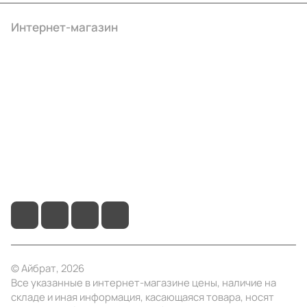
Интернет-магазин
Компания
Информация
Помощь
+7 (495) 414-10-20
info@ibrat.ru
© Айбрат, 2026
Все указанные в интернет-магазине цены, наличие на
складе и иная информация, касающаяся товара, носят