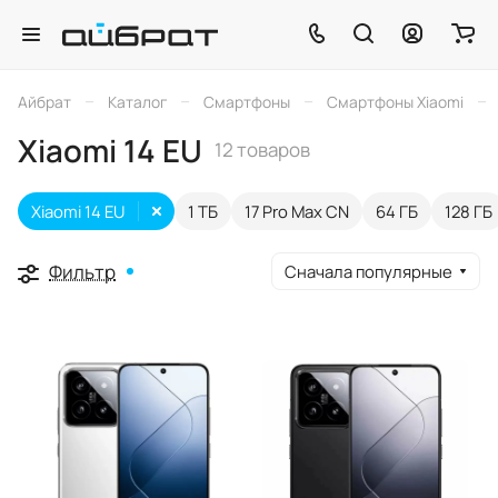
–
–
–
–
Айбрат
Каталог
Смартфоны
Смартфоны Xiaomi
Xiaomi 14 EU
12 товаров
Xiaomi 14 EU
1 ТБ
17 Pro Max CN
64 ГБ
128 ГБ
Фильтр
Сначала популярные