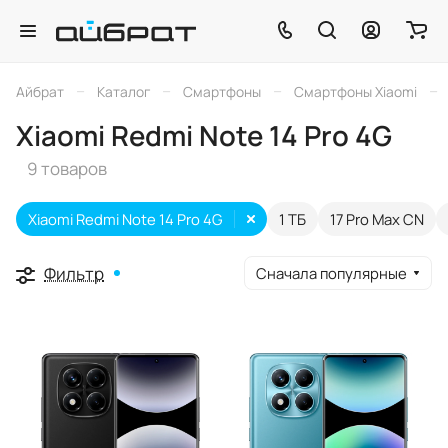
–
–
–
–
Айбрат
Каталог
Смартфоны
Смартфоны Xiaomi
Xiaomi Redmi Note 14 Pro 4G
9 товаров
Xiaomi Redmi Note 14 Pro 4G
1 ТБ
17 Pro Max CN
Фильтр
Сначала популярные