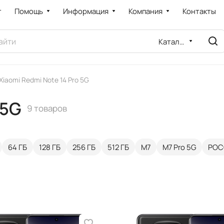
т
Помощь
Информация
Компания
Контакты
Каталог
Xiaomi Redmi Note 14 Pro 5G
 5G
9 товаров
64 ГБ
128 ГБ
256 ГБ
512 ГБ
M7
M7 Pro 5G
POCO