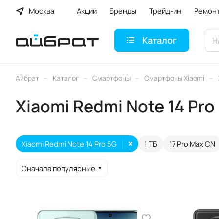
Москва
Акции
Бренды
Трейд-ин
Ремон
Каталог
–
–
–
–
Айбрат
Каталог
Смартфоны
Смартфоны Xiaomi
Xiaomi Redmi Note 14 Pro
Xiaomi Redmi Note 14 Pro 5G
1 ТБ
17 Pro Max CN
Сначала популярные