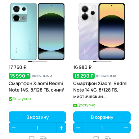
17 760 ₽
16 980 ₽
15 990 ₽
15 290 ₽
наличными
наличными
Смартфон Xiaomi Redmi
Смартфон Xiaomi Redmi
Note 14S, 8/128 ГБ, синий
Note 14 4G, 8/128 ГБ,
мистический
Доступно
фиолетовый
Доступно
В корзину
В корзину