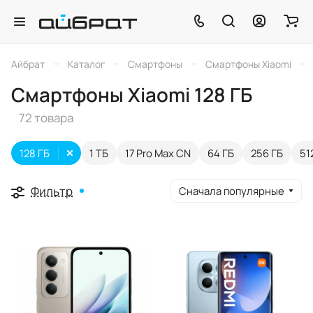
–
–
–
–
Айбрат
Каталог
Смартфоны
Смартфоны Xiaomi
Смартфоны Xiaomi 128 ГБ
72 товара
128 ГБ
1 ТБ
17 Pro Max CN
64 ГБ
256 ГБ
51
Фильтр
Сначала популярные