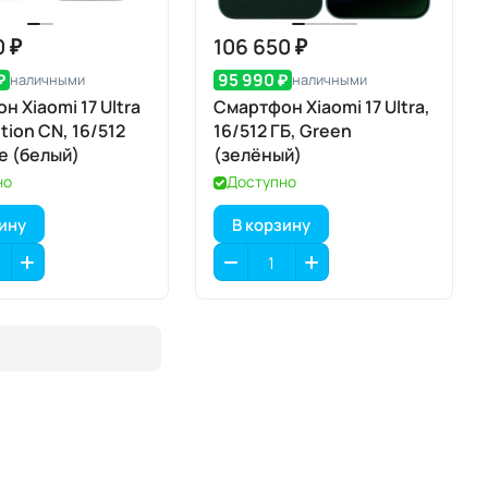
0 ₽
106 650 ₽
₽
95 990 ₽
наличными
наличными
н Xiaomi 17 Ultra
Смартфон Xiaomi 17 Ultra,
ition CN, 16/512
16/512 ГБ, Green
te (белый)
(зелёный)
но
Доступно
зину
В корзину