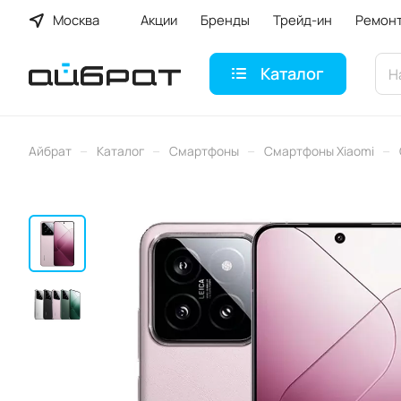
Москва
Акции
Бренды
Трейд-ин
Ремон
Каталог
–
–
–
–
Айбрат
Каталог
Смартфоны
Смартфоны Xiaomi