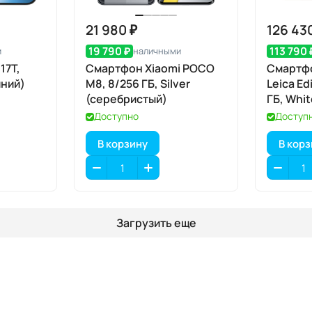
21 980 ₽
126 43
19 790 ₽
113 790 
и
наличными
17T,
Смартфон Xiaomi POCO
Смартфо
иний)
M8, 8/256 ГБ, Silver
Leica Ed
(серебристый)
ГБ, Whi
Доступно
Доступ
В корзину
В кор
Загрузить еще