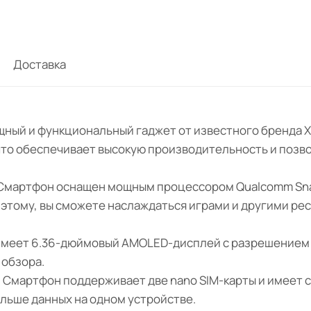
Доставка
щный и функциональный гаджет от известного бренда Xi
 что обеспечивает высокую производительность и позв
 Смартфон оснащен мощным процессором Qualcomm Sna
 этому, вы сможете наслаждаться играми и другими р
6 имеет 6.36-дюймовый AMOLED-дисплей с разрешением
 обзора.
: Смартфон поддерживает две nano SIM-карты и имеет с
льше данных на одном устройстве.