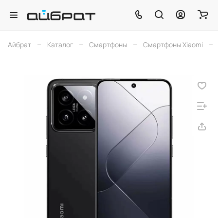
–
–
–
–
Айбрат
Каталог
Смартфоны
Смартфоны Xiaomi