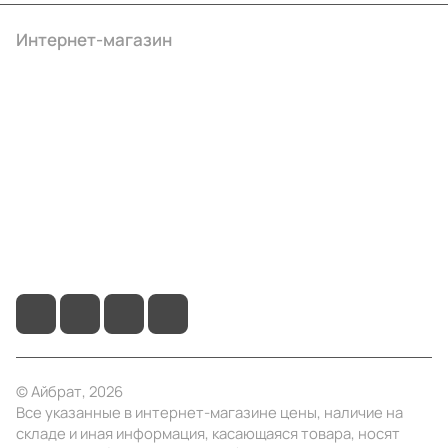
Интернет-магазин
Компания
Информация
Помощь
+7 (495) 414-10-20
info@ibrat.ru
© Айбрат, 2026
Все указанные в интернет-магазине цены, наличие на
складе и иная информация, касающаяся товара, носят