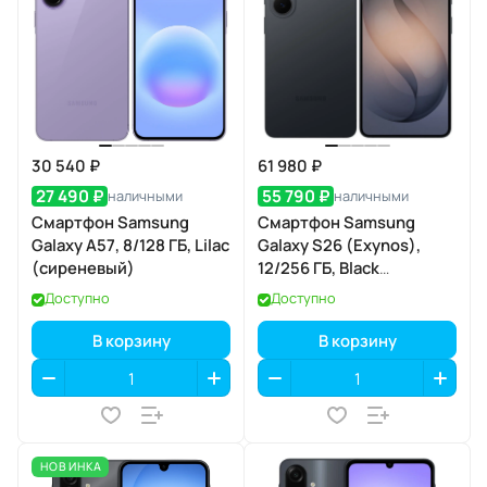
30 540 ₽
61 980 ₽
27 490 ₽
55 790 ₽
наличными
наличными
Смартфон Samsung
Смартфон Samsung
Galaxy A57, 8/128 ГБ, Lilac
Galaxy S26 (Exynos),
(сиреневый)
12/256 ГБ, Black
(чёрный)
Доступно
Доступно
В корзину
В корзину
НОВИНКА