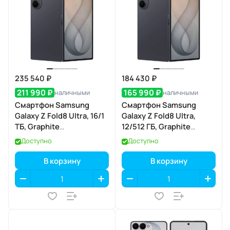
235 540 ₽
184 430 ₽
211 990 ₽
165 990 ₽
наличными
наличными
Смартфон Samsung
Смартфон Samsung
Galaxy Z Fold8 Ultra, 16/1
Galaxy Z Fold8 Ultra,
ТБ, Graphite
12/512 ГБ, Graphite
(графитовый)
(графитовый)
Доступно
Доступно
В корзину
В корзину