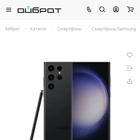
–
–
–
Айбрат
Каталог
Смартфоны
Смартфоны Samsung