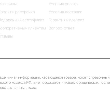
Магазины
Условия оплаты
Кредит и рассрочка
Условия доставки
Подарочный сертификат
Гарантия и возврат
Корпоративным клиентам
Вопрос-ответ
Отзывы
ладе и иная информация, касающаяся товара, носят справочны
ского кодекса РФ, и не порождают никаких юридических посл
родаж в день заказа.