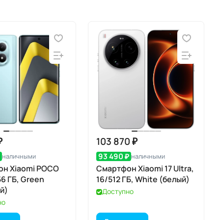
₽
103 870 ₽
₽
93 490 ₽
наличными
наличными
он Xiaomi POCO
Смартфон Xiaomi 17 Ultra,
56 ГБ, Green
16/512 ГБ, White (белый)
й)
Доступно
но