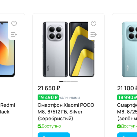
21 650 ₽
21 100 
19 490 ₽
18 990 
наличными
 Redmi
Смартфон Xiaomi POCO
Смартф
Black
M8, 8/512 ГБ, Silver
M8, 8/2
(серебристый)
(зелёны
Доступно
Доступ