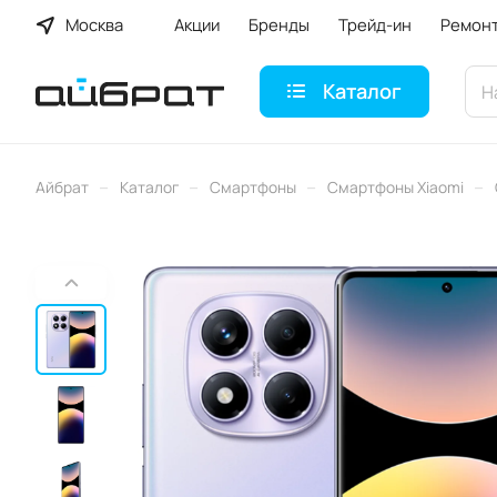
Москва
Акции
Бренды
Трейд-ин
Ремон
Каталог
–
–
–
–
Айбрат
Каталог
Смартфоны
Смартфоны Xiaomi