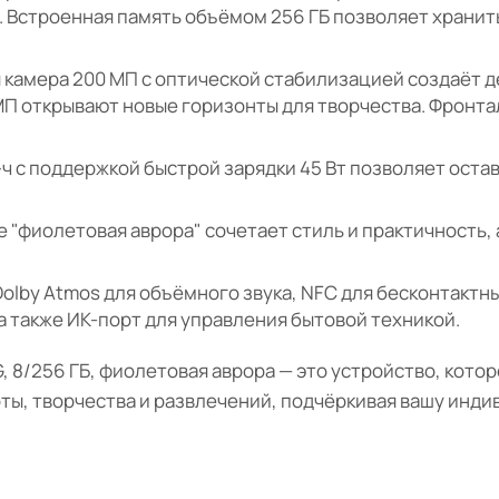
 Встроенная память объёмом 256 ГБ позволяет хранит
 камера 200 МП с оптической стабилизацией создаёт д
МП открывают новые горизонты для творчества. Фронта
ч с поддержкой быстрой зарядки 45 Вт позволяет остав
е "фиолетовая аврора" сочетает стиль и практичность, 
olby Atmos для объёмного звука, NFC для бесконтактн
а также ИК-порт для управления бытовой техникой.
G, 8/256 ГБ, фиолетовая аврора — это устройство, кот
ты, творчества и развлечений, подчёркивая вашу инди