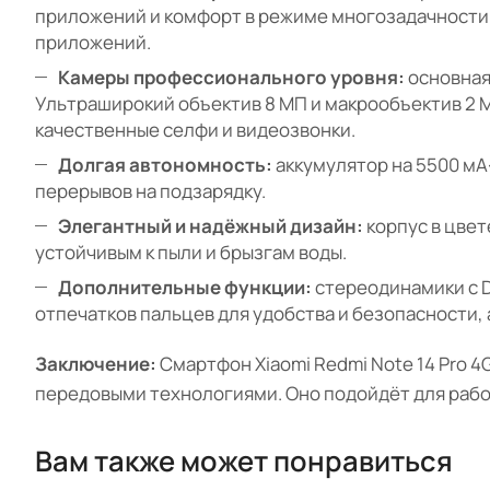
приложений и комфорт в режиме многозадачности.
приложений.
Камеры профессионального уровня:
основная
Ультраширокий объектив 8 МП и макрообъектив 2 
качественные селфи и видеозвонки.
Долгая автономность:
аккумулятор на 5500 мА·
перерывов на подзарядку.
Элегантный и надёжный дизайн:
корпус в цвет
устойчивым к пыли и брызгам воды.
Дополнительные функции:
стереодинамики с D
отпечатков пальцев для удобства и безопасности, 
Заключение:
Смартфон Xiaomi Redmi Note 14 Pro 4
передовыми технологиями. Оно подойдёт для рабо
Вам также может понравиться