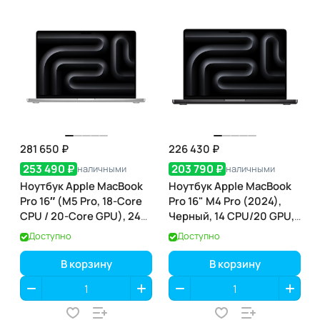
281 650 ₽
226 430 ₽
253 490 ₽
203 790 ₽
наличными
наличными
Ноутбук Apple MacBook
Ноутбук Apple MacBook
Pro 16″ (M5 Pro, 18-Core
Pro 16" M4 Pro (2024),
CPU / 20-Core GPU), 24
Черный, 14 CPU/20 GPU,
ГБ / 1 ТБ, Silver
24 RAM 512 ГБ SSD,
Доступно
Доступно
(серебристый) (MGE44)
(MX2X3)
В корзину
В корзину