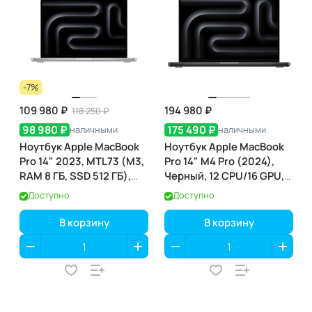
-7%
109 980 ₽
194 980 ₽
118 250 ₽
98 980 ₽
175 490 ₽
наличными
наличными
Ноутбук Apple MacBook
Ноутбук Apple MacBook
Pro 14" 2023, MTL73 (M3,
Pro 14" M4 Pro (2024),
RAM 8 ГБ, SSD 512 ГБ),
Черный, 12 CPU/16 GPU,
Space Gray
24 RAM 512 ГБ SSD,
Доступно
Доступно
(MX2H3)
В корзину
В корзину