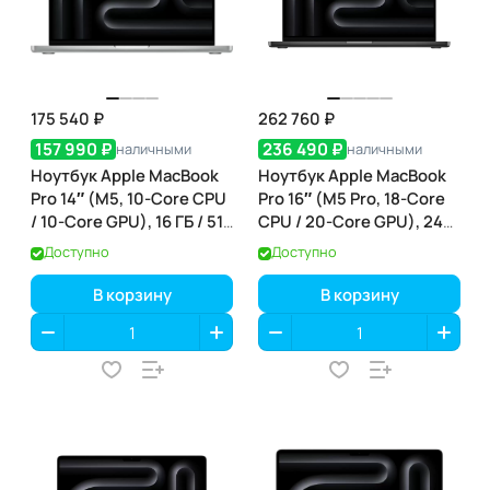
175 540 ₽
262 760 ₽
157 990 ₽
236 490 ₽
наличными
наличными
Ноутбук Apple MacBook
Ноутбук Apple MacBook
Pro 14″ (M5, 10-Core CPU
Pro 16″ (M5 Pro, 18-Core
/ 10-Core GPU), 16 ГБ / 512
CPU / 20-Core GPU), 24
ГБ, Silver (серебристый)
ГБ / 1 ТБ, Space Black
Доступно
Доступно
(MDE44)
(чёрный космос)
(MGEA4)
В корзину
В корзину