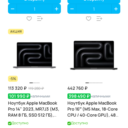
АКЦИЯ
-5%
113 320 ₽
442 760 ₽
119 280 ₽
101 990 ₽
398 490 ₽
наличными
наличными
Ноутбук Apple MacBook
Ноутбук Apple MacBook
Pro 14" 2023, MR7J3 (M3,
Pro 16″ (M5 Max, 18-Core
RAM 8 ГБ, SSD 512 ГБ),
CPU / 40-Core GPU), 48
Silver
ГБ / 2 ТБ, Space Black
Доступно
Доступно
(чёрный космос)