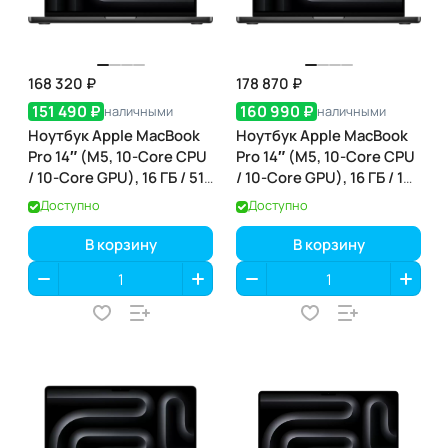
168 320 ₽
178 870 ₽
151 490 ₽
160 990 ₽
наличными
наличными
Ноутбук Apple MacBook
Ноутбук Apple MacBook
Pro 14″ (M5, 10-Core CPU
Pro 14″ (M5, 10-Core CPU
/ 10-Core GPU), 16 ГБ / 512
/ 10-Core GPU), 16 ГБ / 1
ГБ, Space Black (чёрный
ТБ, Space Black (чёрный
Доступно
Доступно
космос) (MDE04)
космос) (MDE14)
В корзину
В корзину