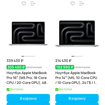
339 430 ₽
214 430 ₽
305 490 ₽
192 990 ₽
наличными
наличными
Ноутбук Apple MacBook
Ноутбук Apple MacBook
Pro 16″ (M5 Pro, 18-Core
Pro 14″ (M5, 10-Core CPU
CPU / 20-Core GPU), 48
/ 10-Core GPU), 24 ГБ / 1
ГБ / 1 ТБ, Silver
ТБ, Silver (серебристый)
Доступно
Доступно
(серебристый) (MGE64)
(MDE64)
В корзину
В корзину