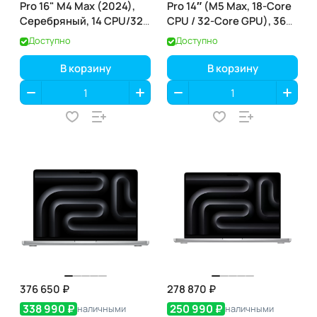
Pro 16" M4 Max (2024),
Pro 14″ (M5 Max, 18-Core
Серебряный, 14 CPU/32
CPU / 32-Core GPU), 36
GPU, 36 RAM 1ТБ SSD
ГБ / 2 ТБ, Space Black
Доступно
Доступно
(MX2V3)
(чёрный космос)
(MGDU4)
В корзину
В корзину
376 650 ₽
278 870 ₽
338 990 ₽
250 990 ₽
наличными
наличными