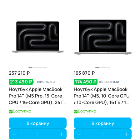
237 210 ₽
193 870 ₽
213 490 ₽
174 490 ₽
наличными
наличными
Ноутбук Apple MacBook
Ноутбук Apple MacBook
Pro 14″ (M5 Pro, 15-Core
Pro 14″ (M5, 10-Core CPU
CPU / 16-Core GPU), 24 ГБ
/ 10-Core GPU), 16 ГБ / 1
/ 1 ТБ, Silver
ТБ, Silver (серебристый)
Доступно
Доступно
(серебристый) (MGDN4)
(MDE54)
В корзину
В корзину