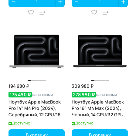
194 980 ₽
309 980 ₽
175 490 ₽
278 990 ₽
наличными
наличными
Ноутбук Apple MacBook
Ноутбук Apple MacBook
Pro 14" M4 Pro (2024),
Pro 16" M4 Max (2024),
Серебряный, 12 CPU/16
Черный, 14 CPU/32 GPU,
GPU, 24 RAM 512 ГБ SSD,
36 RAM 1ТБ SSD (MX303)
Доступно
Доступно
(MX2E3)
В корзину
В корзину