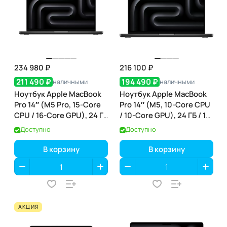
234 980 ₽
216 100 ₽
211 490 ₽
194 490 ₽
наличными
наличными
Ноутбук Apple MacBook
Ноутбук Apple MacBook
Pro 14″ (M5 Pro, 15-Core
Pro 14″ (M5, 10-Core CPU
CPU / 16-Core GPU), 24 ГБ
/ 10-Core GPU), 24 ГБ / 1
/ 1 ТБ, Space Black
ТБ, Space Black (чёрный
Доступно
Доступно
(чёрный космос)
космос) (MDE34)
(MGDR4)
В корзину
В корзину
АКЦИЯ