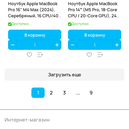
Ноутбук Apple MacBook
Ноутбук Apple MacBook
Pro 16" M4 Max (2024),
Pro 14″ (M5 Pro, 18-Core
Серебряный, 16 CPU/40
CPU / 20-Core GPU), 24
GPU, 48 RAM 1ТБ SSD
ГБ / 2 ТБ, Silver
Доступно
Доступно
(MX313)
(серебристый) (MGDP4)
В корзину
В корзину
Загрузить еще
1
2
3
...
9
Интернет-магазин