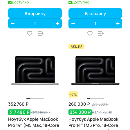
ГБ / 2 ТБ, Silver
ГБ / 2 ТБ, Space Black
Доступно
Доступно
(серебристый) (MGE74)
(чёрный космос)
(MGED4)
В корзину
В корзину
АКЦИЯ
-5%
352 760 ₽
260 000 ₽
273 680 ₽
317 490 ₽
234 000 ₽
наличными
наличными
Ноутбук Apple MacBook
Ноутбук Apple MacBook
Pro 14″ (M5 Max, 18-Core
Pro 14″ (M5 Pro, 18-Core