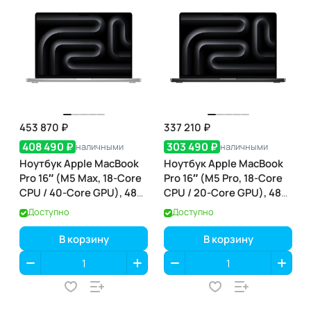
453 870 ₽
337 210 ₽
408 490 ₽
303 490 ₽
наличными
наличными
Ноутбук Apple MacBook
Ноутбук Apple MacBook
Pro 16″ (M5 Max, 18-Core
Pro 16″ (M5 Pro, 18-Core
CPU / 40-Core GPU), 48
CPU / 20-Core GPU), 48
ГБ / 2 ТБ, Silver
ГБ / 1 ТБ, Space Black
Доступно
Доступно
(серебристый) (MGE94)
(чёрный космос)
(MGEC4)
В корзину
В корзину