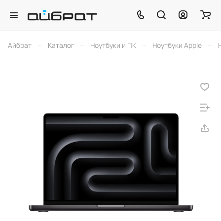
–
–
–
–
Айбрат
Каталог
Ноутбуки и ПК
Ноутбуки Apple