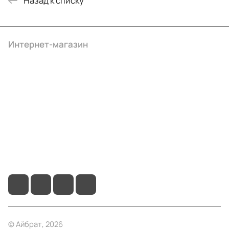
Назад к списку
Интернет-магазин
Компания
Информация
Помощь
+7 (495) 414-10-20
info@ibrat.ru
© Айбрат, 2026