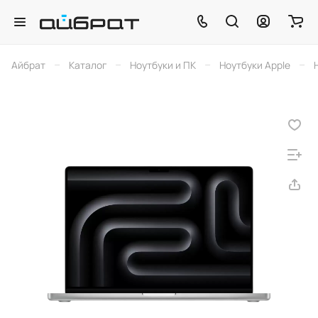
–
–
–
–
Айбрат
Каталог
Ноутбуки и ПК
Ноутбуки Apple