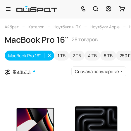
–
–
–
–
Айбрат
Каталог
Ноутбуки и ПК
Ноутбуки Apple
MacBook Pro 16"
28 товаров
MacBook Pro 16"
1 ТБ
2 ТБ
4 ТБ
8 ТБ
250 Г
Фильтр
Сначала популярные