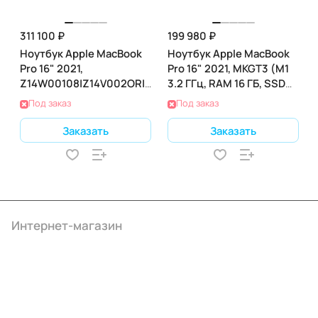
311 100 ₽
199 980 ₽
Ноутбук Apple MacBook
Ноутбук Apple MacBook
Pro 16" 2021,
Pro 16" 2021, MKGT3 (M1
Z14W00108|Z14V002OR|Z14V0027B
3.2 ГГц, RAM 16 ГБ, SSD
(M1 3.2 ГГц, RAM 32 ГБ,
512 ГБ), Silver
Под заказ
Под заказ
SSD 2 ТБ), Gray
Заказать
Заказать
Интернет-магазин
Компания
Информация
Помощь