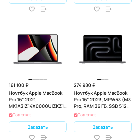
161 100 ₽
274 980 ₽
Ноутбук Apple MacBook
Ноутбук Apple MacBook
Pro 16" 2021,
Pro 16" 2023, MRW63 (M3
MK1A3|Z14X0000U|ZKZ14V0028J
Pro, RAM 36 ГБ, SSD 512
(M1 Max 3.2 ГГц, RAM 32
ГБ), Silver
Под заказ
Под заказ
ГБ, SSD 1 ТБ), Gray
Заказать
Заказать