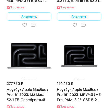
Max, RAM 36 ГБ, SSD 1
3.2 ГГц, RAM 16 ГБ, SSD 1
ТБ), Silver
ТБ), Gray
Под заказ
Под заказ
Заказать
Заказать
277 760 ₽
194 430 ₽
Ноутбук Apple MacBook
Ноутбук Apple MacBook
Pro 16" 2023, M2 Max,
Pro 16" 2023, MRW43 (M3
32/1 ТБ, Серебристый
Pro, RAM 18 ГБ, SSD 512
(MNWE3)
ГБ), Silver
Под заказ
Под заказ