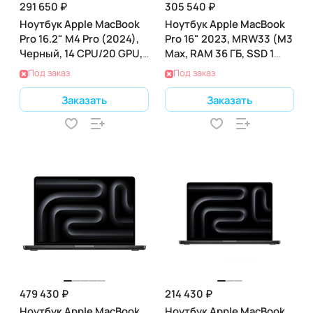
291 650 ₽
305 540 ₽
Ноутбук Apple MacBook
Ноутбук Apple MacBook
Pro 16.2" M4 Pro (2024),
Pro 16" 2023, MRW33 (M3
Черный, 14 CPU/20 GPU,
Max, RAM 36 ГБ, SSD 1
48 RAM 512 ГБ SSD,
ТБ), Space Black
Под заказ
Под заказ
(MX2Y3)
Заказать
Заказать
479 430 ₽
214 430 ₽
Ноутбук Apple MacBook
Ноутбук Apple MacBook