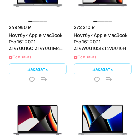
249 980 ₽
272 210 ₽
Ноутбук Apple MacBook
Ноутбук Apple MacBook
Pro 16" 2021,
Pro 16" 2021,
Z14Y0016C|Z14Y001M4
Z14W00105|Z14V0016H|Z14V
(M1 3.2 ГГц, RAM 32 ГБ,
(M1 3.2 ГГц, RAM 32 ГБ,
Под заказ
Под заказ
SSD 512 ГБ), Silver
SSD 1 ТБ), Gray
Заказать
Заказать