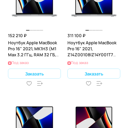
152 210 ₽
311 100 ₽
Ноутбук Apple MacBook
Ноутбук Apple MacBook
Pro 16" 2021, MK1H3 (M1
Pro 16" 2021,
Max 3.2 ГГц, RAM 32 ГБ,
Z14Z00108|Z14Y001T7
SSD 1 ТБ), Silver
(M1 3.2 ГГц, RAM 32 ГБ,
Под заказ
Под заказ
SSD 2 ТБ), Silver
Заказать
Заказать