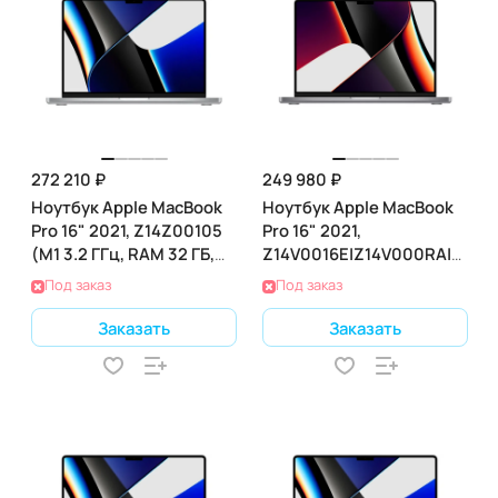
272 210 ₽
249 980 ₽
Ноутбук Apple MacBook
Ноутбук Apple MacBook
Pro 16" 2021, Z14Z00105
Pro 16" 2021,
(M1 3.2 ГГц, RAM 32 ГБ,
Z14V0016E|Z14V000RA|ZKZ1
SSD 1 ТБ), Silver
(M1 3.2 ГГц, RAM 32 ГБ,
Под заказ
Под заказ
SSD 512 ГБ), Gray
Заказать
Заказать