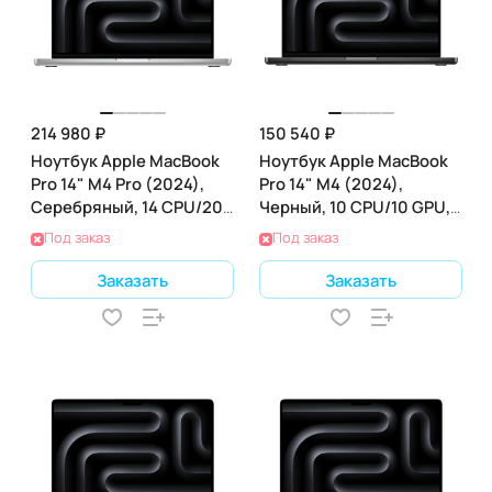
214 980 ₽
150 540 ₽
Ноутбук Apple MacBook
Ноутбук Apple MacBook
Pro 14" M4 Pro (2024),
Pro 14" M4 (2024),
Серебряный, 14 CPU/20
Черный, 10 CPU/10 GPU,
GPU, 24 RAM 1 ТБ SSD,
16 RAM 512 ГБ SSD,
Под заказ
Под заказ
(MX2F3)
(MW2U3)
Заказать
Заказать