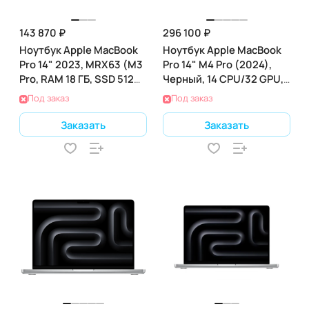
143 870 ₽
296 100 ₽
Ноутбук Apple MacBook
Ноутбук Apple MacBook
Pro 14" 2023, MRX63 (M3
Pro 14" M4 Pro (2024),
Pro, RAM 18 ГБ, SSD 512
Черный, 14 CPU/32 GPU,
ГБ), Silver
36 RAM 1ТБ SSD (MX2K3)
Под заказ
Под заказ
Заказать
Заказать