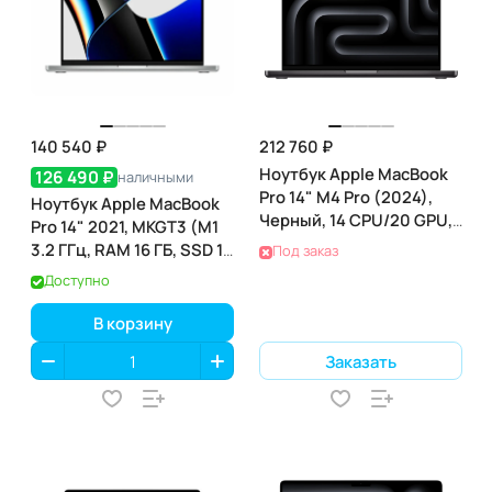
140 540 ₽
212 760 ₽
Ноутбук Apple MacBook
126 490 ₽
наличными
Pro 14" M4 Pro (2024),
Ноутбук Apple MacBook
Черный, 14 CPU/20 GPU,
Pro 14" 2021, MKGT3 (M1
24 RAM 1 ТБ SSD, (MX2J3)
3.2 ГГц, RAM 16 ГБ, SSD 1
Под заказ
ТБ), Silver
Доступно
В корзину
Заказать