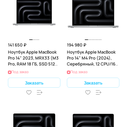
141 650 ₽
194 980 ₽
Ноутбук Apple MacBook
Ноутбук Apple MacBook
Pro 14" 2023, MRX33 (M3
Pro 14" M4 Pro (2024),
Pro, RAM 18 ГБ, SSD 512
Серебряный, 12 CPU/16
ГБ), Space Gray
GPU, 24 RAM 512 ГБ SSD,
Под заказ
Под заказ
(MX2E3)
Заказать
Заказать