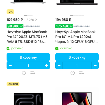
-7%
109 980 ₽
194 980 ₽
118 250 ₽
98 980 ₽
175 490 ₽
наличными
наличными
Ноутбук Apple MacBook
Ноутбук Apple MacBook
Pro 14" 2023, MTL73 (M3,
Pro 14" M4 Pro (2024),
RAM 8 ГБ, SSD 512 ГБ),
Черный, 12 CPU/16 GPU,
Space Gray
24 RAM 512 ГБ SSD,
Доступно
Доступно
(MX2H3)
В корзину
В корзину
АКЦИЯ