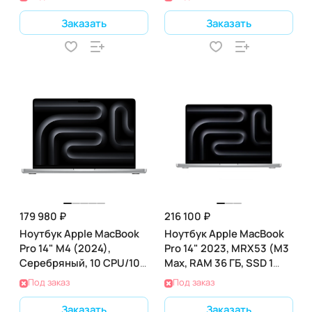
Заказать
Заказать
179 980 ₽
216 100 ₽
Ноутбук Apple MacBook
Ноутбук Apple MacBook
Pro 14" M4 (2024),
Pro 14" 2023, MRX53 (M3
Серебряный, 10 CPU/10
Max, RAM 36 ГБ, SSD 1
GPU, 24 RAM 1 ТБ SSD,
ТБ), Space Gray
Под заказ
Под заказ
(MCX14)
Заказать
Заказать