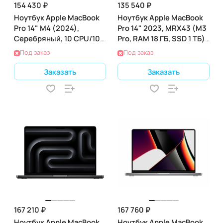
154 430 ₽
135 540 ₽
Ноутбук Apple MacBook
Ноутбук Apple MacBook
Pro 14" M4 (2024),
Pro 14" 2023, MRX43 (M3
Серебряный, 10 CPU/10
Pro, RAM 18 ГБ, SSD 1 ТБ),
GPU, 16 RAM 512 ГБ SSD,
Space Gray
Под заказ
Под заказ
(MW2W3)
Заказать
Заказать
167 210 ₽
167 760 ₽
Ноутбук Apple MacBook
Ноутбук Apple MacBook