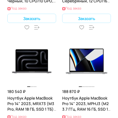
Черный, 10 CPU/10 GPU,
Серебряный, 12 CPU/16
24 RAM 1 ТБ SSD,
GPU, 24 RAM 1 ТБ SSD,
Под заказ
Под заказ
(MCX04)
(MX2T3)
Заказать
Заказать
180 540 ₽
188 870 ₽
Ноутбук Apple MacBook
Ноутбук Apple MacBook
Pro 14" 2023, MRX73 (M3
Pro 14" 2023, MPHJ3 (M2
Pro, RAM 18 ГБ, SSD 1 ТБ),
3.7 ГГц, RAM 16 ГБ, SSD 1
Silver
ТБ), Silver
Под заказ
Под заказ