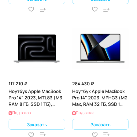
117 210 ₽
284 430 ₽
Ноутбук Apple MacBook
Ноутбук Apple MacBook
Pro 14" 2023, MTL83 (M3,
Pro 14" 2023, MPHG3 (M2
RAM 8 ГБ, SSD 1 ТБ),
Max, RAM 32 ГБ, SSD 1
Space Gray
ТБ), Gray
Под заказ
Под заказ
Заказать
Заказать