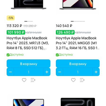
-5%
113 320 ₽
140 540 ₽
119 280 ₽
101 990 ₽
126 490 ₽
наличными
наличными
Ноутбук Apple MacBook
Ноутбук Apple MacBook
Pro 14" 2023, MR7J3 (M3,
Pro 14" 2021, MKGQ3 (M1
RAM 8 ГБ, SSD 512 ГБ),
3.2 ГГц, RAM 16 ГБ, SSD 1
Silver
ТБ), Grey
Доступно
Доступно
В корзину
В корзину