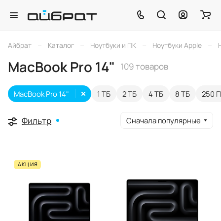
–
–
–
–
Айбрат
Каталог
Ноутбуки и ПК
Ноутбуки Apple
MacBook Pro 14"
109 товаров
MacBook Pro 14"
1 ТБ
2 ТБ
4 ТБ
8 ТБ
250 Г
Фильтр
Сначала популярные
АКЦИЯ