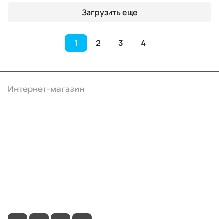
Загрузить еще
1
2
3
4
Интернет-магазин
Компания
Информация
Помощь
+7 (495) 414-10-20
info@ibrat.ru