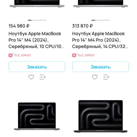
154 980 ₽
313 870 ₽
Ноутбук Apple MacBook
Ноутбук Apple MacBook
Pro 14" M4 (2024),
Pro 14" M4 Pro (2024),
Серебряный, 10 CPU/10
Серебряный, 14 CPU/32
GPU, 16 RAM 1 ТБ SSD,
GPU, 36 RAM 1ТБ SSD
Под заказ
Под заказ
(MW2X3)
Заказать
Заказать