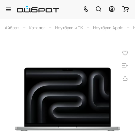
–
–
–
–
Айбрат
Каталог
Ноутбуки и ПК
Ноутбуки Apple