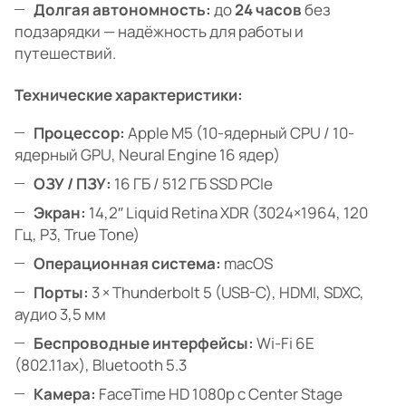
Долгая автономность:
до
24 часов
без
подзарядки — надёжность для работы и
путешествий.
Технические характеристики:
Процессор:
Apple M5 (10-ядерный CPU / 10-
ядерный GPU, Neural Engine 16 ядер)
ОЗУ / ПЗУ:
16 ГБ / 512 ГБ SSD PCIe
Экран:
14,2″ Liquid Retina XDR (3024×1964, 120
Гц, P3, True Tone)
Операционная система:
macOS
Порты:
3 × Thunderbolt 5 (USB-C), HDMI, SDXC,
аудио 3,5 мм
Беспроводные интерфейсы:
Wi-Fi 6E
(802.11ax), Bluetooth 5.3
Камера:
FaceTime HD 1080p с Center Stage