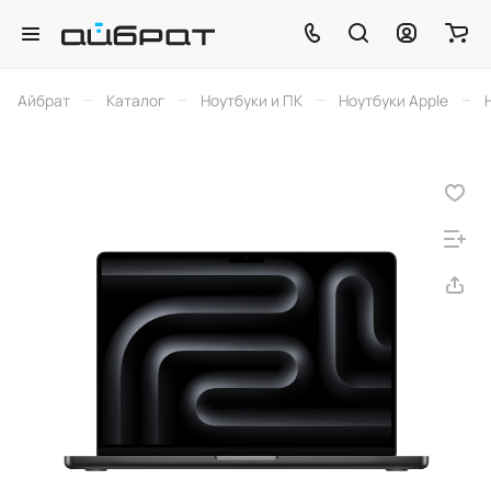
–
–
–
–
Айбрат
Каталог
Ноутбуки и ПК
Ноутбуки Apple