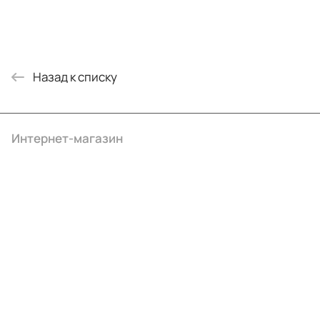
Назад к списку
Интернет-магазин
Компания
Информация
Помощь
+7 (495) 414-10-20
info@ibrat.ru