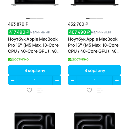
463 870 ₽
452 760 ₽
417 490 ₽
407 490 ₽
наличными
наличными
Ноутбук Apple MacBook
Ноутбук Apple MacBook
Pro 16″ (M5 Max, 18-Core
Pro 16″ (M5 Max, 18-Core
CPU / 40-Core GPU), 48
CPU / 40-Core GPU), 48
ГБ / 2 ТБ, Silver
ГБ / 2 ТБ, Space Black
Доступно
Доступно
(серебристый) (MGE94)
(чёрный космос)
(MGEE4)
В корзину
В корзину