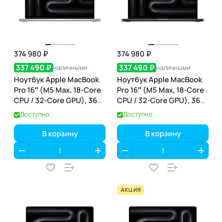
374 980 ₽
374 980 ₽
337 490 ₽
337 490 ₽
наличными
наличными
Ноутбук Apple MacBook
Ноутбук Apple MacBook
Pro 16″ (M5 Max, 18-Core
Pro 16″ (M5 Max, 18-Core
CPU / 32-Core GPU), 36
CPU / 32-Core GPU), 36
ГБ / 2 ТБ, Silver
ГБ / 2 ТБ, Space Black
Доступно
Доступно
(серебристый) (MGE74)
(чёрный космос)
(MGED4)
В корзину
В корзину
АКЦИЯ