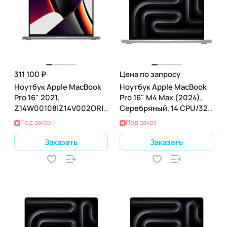
311 100 ₽
Цена по запросу
Ноутбук Apple MacBook
Ноутбук Apple MacBook
Pro 16" 2021,
Pro 16" M4 Max (2024),
Z14W00108|Z14V002OR|Z14V0027B
Серебряный, 14 CPU/32
(M1 3.2 ГГц, RAM 32 ГБ,
GPU, 64 RAM 2ТБ SSD
Под заказ
Под заказ
SSD 2 ТБ), Gray
Заказать
Заказать