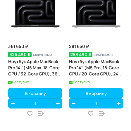
361 650 ₽
281 650 ₽
325 490 ₽
253 490 ₽
наличными
наличными
Ноутбук Apple MacBook
Ноутбук Apple MacBook
Pro 14″ (M5 Max, 18-Core
Pro 14″ (M5 Pro, 18-Core
CPU / 32-Core GPU), 36
CPU / 20-Core GPU), 24
ГБ / 2 ТБ, Space Black
ГБ / 2 ТБ, Silver
Доступно
Доступно
(чёрный космос)
(серебристый) (MGDP4)
(MGDU4)
В корзину
В корзину