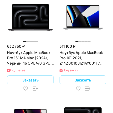
632 760 ₽
311 100 ₽
Ноутбук Apple MacBook
Ноутбук Apple MacBook
Pro 16" M4 Max (2024),
Pro 16" 2021,
Черный, 16 CPU/40 GPU,
Z14Z00108|Z14Y001T7
128 RAM 2ТБ SSD
(M1 3.2 ГГц, RAM 32 ГБ,
Под заказ
Под заказ
SSD 2 ТБ), Silver
Заказать
Заказать