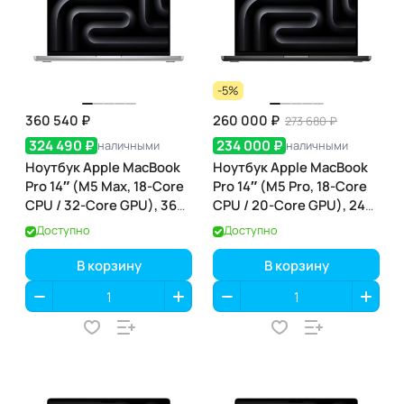
-5%
360 540 ₽
260 000 ₽
273 680 ₽
324 490 ₽
234 000 ₽
наличными
наличными
Ноутбук Apple MacBook
Ноутбук Apple MacBook
Pro 14″ (M5 Max, 18-Core
Pro 14″ (M5 Pro, 18-Core
CPU / 32-Core GPU), 36
CPU / 20-Core GPU), 24
ГБ / 2 ТБ, Silver
ГБ / 2 ТБ, Space Black
Доступно
Доступно
(серебристый) (MGDQ4)
(чёрный космос)
(MGDT4)
В корзину
В корзину