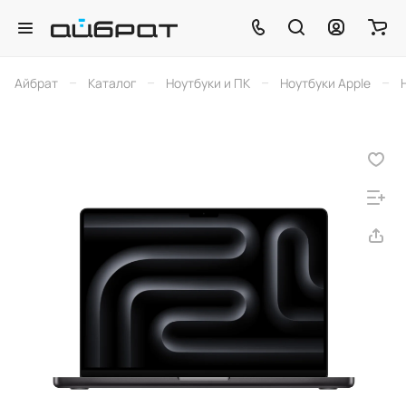
–
–
–
–
Айбрат
Каталог
Ноутбуки и ПК
Ноутбуки Apple