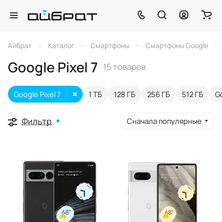
–
–
–
–
Айбрат
Каталог
Смартфоны
Смартфоны Google
Google Pixel 7
15 товаров
Google Pixel 7
1 ТБ
128 ГБ
256 ГБ
512 ГБ
Go
Фильтр
Сначала популярные