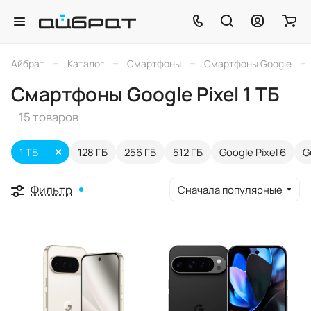
–
–
–
–
Айбрат
Каталог
Смартфоны
Смартфоны Google
Смартфоны Google Pixel 1 ТБ
15 товаров
1 ТБ
128 ГБ
256 ГБ
512 ГБ
Google Pixel 6
G
Фильтр
Сначала популярные