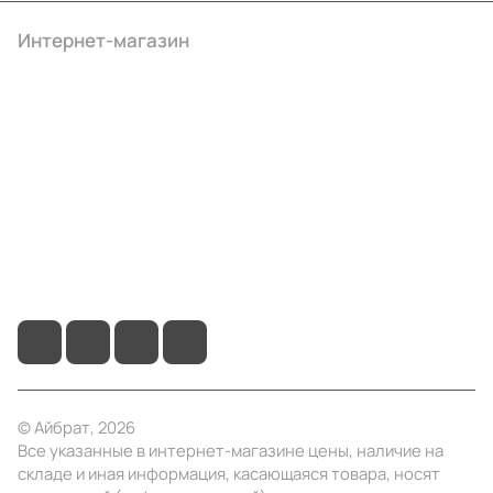
Интернет-магазин
Компания
Информация
Помощь
+7 (495) 414-10-20
info@ibrat.ru
© Айбрат, 2026
Все указанные в интернет-магазине цены, наличие на
складе и иная информация, касающаяся товара, носят