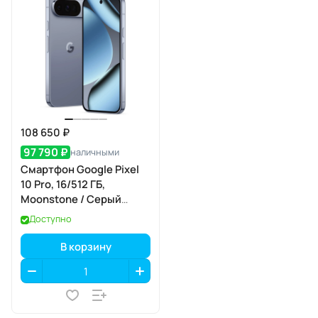
108 650 ₽
97 790 ₽
наличными
Смартфон Google Pixel
10 Pro, 16/512 ГБ,
Moonstone / Серый
Лунный Камень
Доступно
В корзину