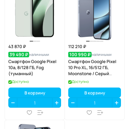
43 870 ₽
112 210 ₽
39 490 ₽
100 990 ₽
наличными
наличными
Смартфон Google Pixel
Смартфон Google Pixel
10a, 8/128 ГБ, Fog
10 Pro XL, 16/512 ГБ,
(туманный)
Moonstone / Серый
Лунный Камень
Доступно
Доступно
В корзину
В корзину