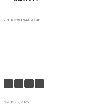
Интернет-магазин
Компания
Информация
Помощь
+7 (495) 414-10-20
info@ibrat.ru
© Айбрат, 2026