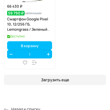
66 430 ₽
59 790 ₽
наличными
Смартфон Google Pixel
10, 12/256 ГБ,
Lemongrass / Зеленый
Лемонграсс
Доступно
В корзину
Загрузить еще
Назад к списку